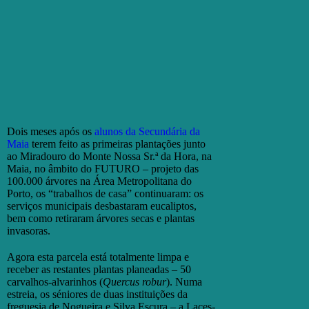
Dois meses após os
alunos da Secundária da
Maia
terem feito as primeiras plantações junto
ao Miradouro do Monte Nossa Sr.ª da Hora, na
Maia, no âmbito do FUTURO – projeto das
100.000 árvores na Área Metropolitana do
Porto, os “trabalhos de casa” continuaram: os
serviços municipais desbastaram eucaliptos,
bem como retiraram árvores secas e plantas
invasoras.
Agora esta parcela está totalmente limpa e
receber as restantes plantas planeadas – 50
carvalhos-alvarinhos (
Quercus robur
). Numa
estreia, os séniores de duas instituições da
freguesia de Nogueira e Silva Escura – a Laces-