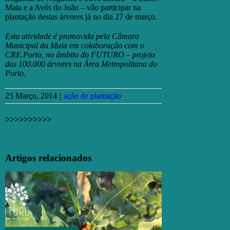
Maia e a Avós do João – vão participar na
plantação destas árvores já no dia 27 de março.
Esta atividade é promovida pela Câmara
Municipal da Maia em colaboração com o
CRE.Porto, no âmbito do FUTURO – projeto
das 100.000 árvores na Área Metropolitana do
Porto.
25 Março, 2014
|
ação de plantação
>>>>>>>>>>
Facebook
X
Email
(necessário
Artigos relacionados
mas
não
publicado)