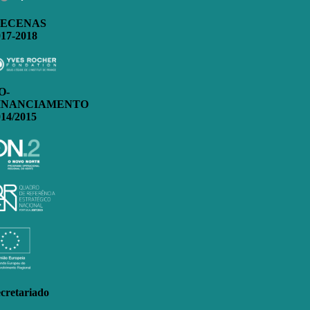
ECENAS
017-2018
O-
INANCIAMENTO
014/2015
cretariado