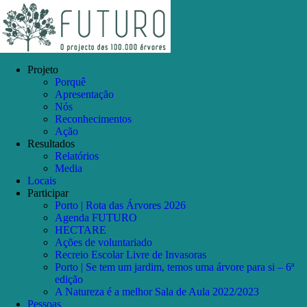
Skip
Facebook
Instagram
YouTube
to
content
Projeto
Porquê
Apresentação
Nós
Reconhecimentos
Ação
Resultados
Relatórios
Media
Locais
Participar
Porto | Rota das Árvores 2026
Agenda FUTURO
HECTARE
Ações de voluntariado
Recreio Escolar Livre de Invasoras
Porto | Se tem um jardim, temos uma árvore para si – 6ª
edição
A Natureza é a melhor Sala de Aula 2022/2023
Pessoas