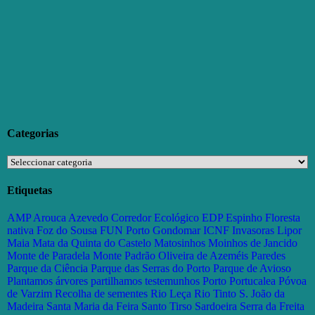
Categorias
Categorias
Etiquetas
AMP
Arouca
Azevedo
Corredor Ecológico
EDP
Espinho
Floresta
nativa
Foz do Sousa
FUN Porto
Gondomar
ICNF
Invasoras
Lipor
Maia
Mata da Quinta do Castelo
Matosinhos
Moinhos de Jancido
Monte de Paradela
Monte Padrão
Oliveira de Azeméis
Paredes
Parque da Ciência
Parque das Serras do Porto
Parque de Avioso
Plantamos árvores partilhamos testemunhos
Porto
Portucalea
Póvoa
de Varzim
Recolha de sementes
Rio Leça
Rio Tinto
S. João da
Madeira
Santa Maria da Feira
Santo Tirso
Sardoeira
Serra da Freita