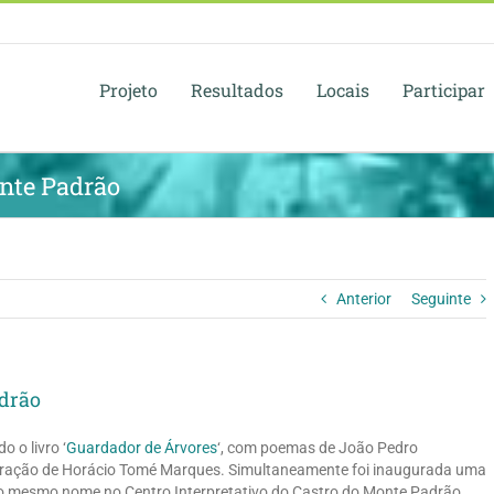
Projeto
Resultados
Locais
Participar
onte Padrão
Anterior
Seguinte
adrão
o o livro ‘
Guardador de Árvores
‘, com poemas de João Pedro
stração de Horácio Tomé Marques. Simultaneamente foi inaugurada uma
o mesmo nome no Centro Interpretativo do Castro do Monte Padrão,