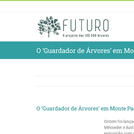
Skip
to
content
O ‘Guardador de Árvores’ em M
O ‘Guardador de Árvores’ em Monte P
Ontem foi lançad
Mésseder e ilu
exposição com 