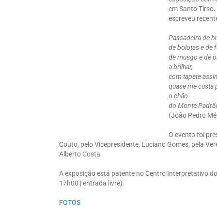
em Santo Tirso.
escreveu recent
Passadeira de b
de bolotas e de f
de musgo e de p
a brilhar,
com tapete assim
quase me custa 
o chão
do Monte Padrã
(João Pedro Mé
O evento foi pr
Couto, pelo Vicepresidente, Luciano Gomes, pela Ve
Alberto Costa.
A exposição está patente no Centro Interpretativo 
17h00 | entrada livre).
FOTOS