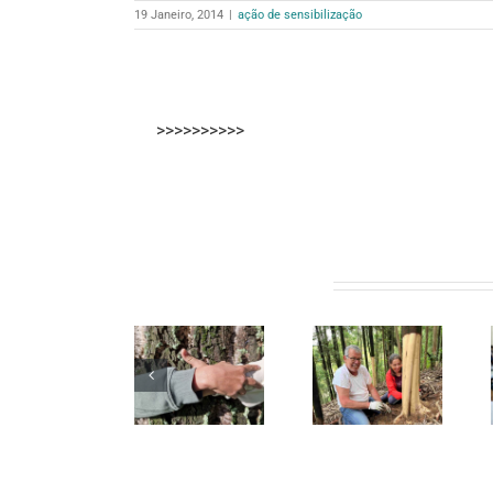
19 Janeiro, 2014
|
ação de sensibilização
>>>>>>>>>>
Artigos relacionados
Núcleo da
Alunos da
Vale de
U. Porto
Secundária
Cambra
Solidária
Alexandre
celebra o
controlam
Herculano
Dia da
plantas
descobrem
Floresta
invasoras
as plantas
Autóctone
em
invasoras
Gondomar