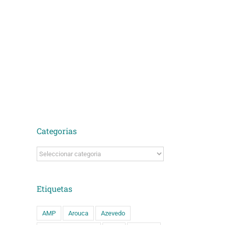
ário
ado)
Categorias
Categorias
Etiquetas
AMP
Arouca
Azevedo