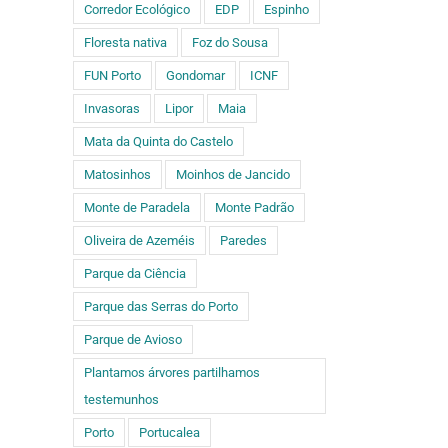
Corredor Ecológico
EDP
Espinho
Floresta nativa
Foz do Sousa
FUN Porto
Gondomar
ICNF
Invasoras
Lipor
Maia
Mata da Quinta do Castelo
Matosinhos
Moinhos de Jancido
Monte de Paradela
Monte Padrão
Oliveira de Azeméis
Paredes
Parque da Ciência
Parque das Serras do Porto
Parque de Avioso
Plantamos árvores partilhamos
testemunhos
Porto
Portucalea