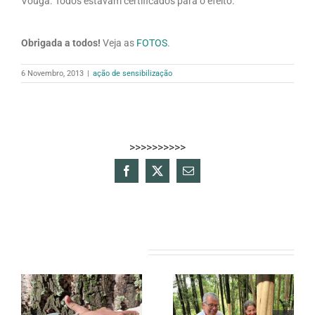
Vouga. Todos estavam certificados para o efeito.
Obrigada a todos!
Veja as
FOTOS
.
6 Novembro, 2013
|
ação de sensibilização
>>>>>>>>>>
Facebook
X
Email
(necessário
mas
não
publicado)
Artigos relacionados
Alunos da
Núcleo da U.
Secundária
a
Porto Solidária