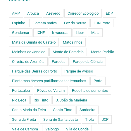
AMP
Arouca
Azevedo
Corredor Ecológico
EDP
Espinho
Floresta nativa
Foz do Sousa
FUN Porto
Gondomar
ICNF
Invasoras
Lipor
Maia
Mata da Quinta do Castelo
Matosinhos
Moinhos de Jancido
Monte de Paradela
Monte Padrão
Oliveira de Azeméis
Paredes
Parque da Ciência
Parque das Serras do Porto
Parque de Avioso
Plantamos árvores partilhamos testemunhos
Porto
Portucalea
Póvoa de Varzim
Recolha de sementes
Rio Leça
Rio Tinto
S. João da Madeira
Santa Maria da Feira
Santo Tirso
Sardoeira
Serra da Freita
Serra de Santa Justa
Trofa
UCP
Vale de Cambra
Valongo
Vila do Conde