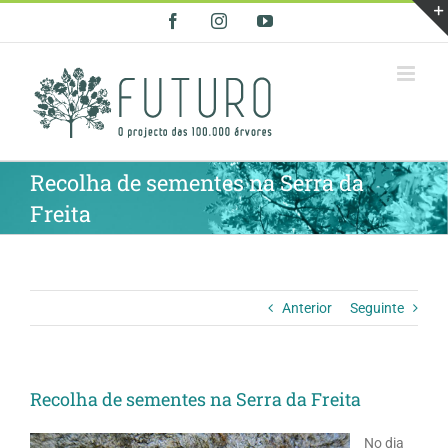
Skip
Facebook
Instagram
YouTube
to
content
Recolha de sementes na Serra da
Freita
Anterior
Seguinte
Recolha de sementes na Serra da Freita
No dia