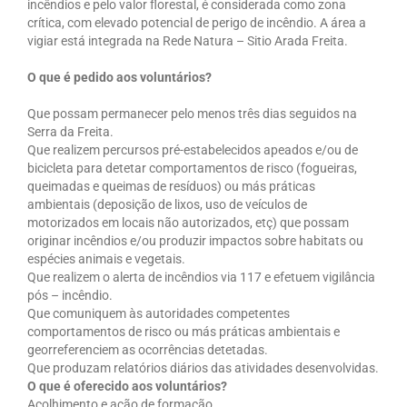
incêndios e pelo valor florestal, é considerada como zona
crítica, com elevado potencial de perigo de incêndio. A área a
vigiar está integrada na Rede Natura – Sitio Arada Freita.
O que é pedido aos voluntários?
Que possam permanecer pelo menos três dias seguidos na
Serra da Freita.
Que realizem percursos pré-estabelecidos apeados e/ou de
bicicleta para detetar comportamentos de risco (fogueiras,
queimadas e queimas de resíduos) ou más práticas
ambientais (deposição de lixos, uso de veículos de
motorizados em locais não autorizados, etç) que possam
originar incêndios e/ou produzir impactos sobre habitats ou
espécies animais e vegetais.
Que realizem o alerta de incêndios via 117 e efetuem vigilância
pós – incêndio.
Que comuniquem às autoridades competentes
comportamentos de risco ou más práticas ambientais e
georreferenciem as ocorrências detetadas.
Que produzam relatórios diários das atividades desenvolvidas.
O que é oferecido aos voluntários?
Acolhimento e ação de formação