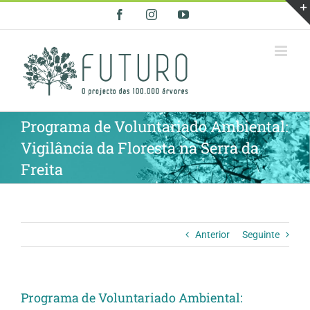
Skip
Facebook
Instagram
YouTube
to
content
Programa de Voluntariado Ambiental:
Vigilância da Floresta na Serra da
Freita
Anterior
Seguinte
Programa de Voluntariado Ambiental: