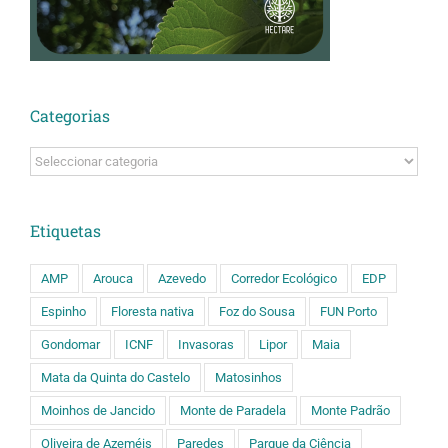
Categorias
Categorias
Etiquetas
AMP
Arouca
Azevedo
Corredor Ecológico
EDP
Espinho
Floresta nativa
Foz do Sousa
FUN Porto
Gondomar
ICNF
Invasoras
Lipor
Maia
Mata da Quinta do Castelo
Matosinhos
Moinhos de Jancido
Monte de Paradela
Monte Padrão
Oliveira de Azeméis
Paredes
Parque da Ciência