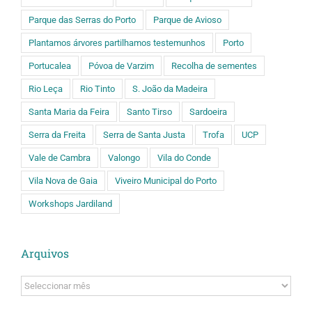
Parque das Serras do Porto
Parque de Avioso
Plantamos árvores partilhamos testemunhos
Porto
Portucalea
Póvoa de Varzim
Recolha de sementes
Rio Leça
Rio Tinto
S. João da Madeira
Santa Maria da Feira
Santo Tirso
Sardoeira
Serra da Freita
Serra de Santa Justa
Trofa
UCP
Vale de Cambra
Valongo
Vila do Conde
Vila Nova de Gaia
Viveiro Municipal do Porto
Workshops Jardiland
Arquivos
Arquivos