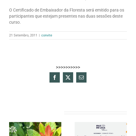
O Certificado de Embaixador da Floresta será emitido para os
participantes que estejam presentes nas duas sessões deste
curso.
21 Setembro, 2011
|
convite
>>>>>>>>>>
Facebook
X
Email
(necessário
mas
não
publicado)
Artigos relacionados