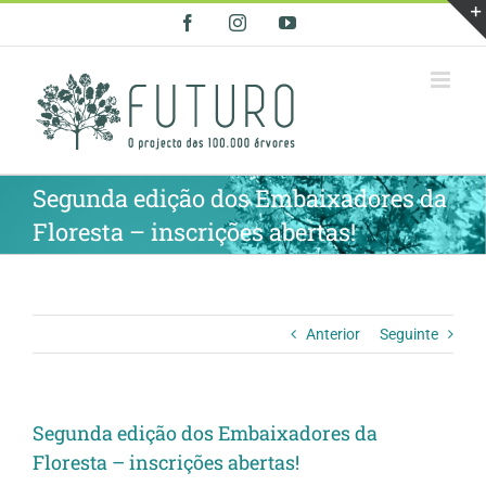
Skip
Facebook
Instagram
YouTube
to
content
Segunda edição dos Embaixadores da
Floresta – inscrições abertas!
Anterior
Seguinte
Segunda edição dos Embaixadores da
Floresta – inscrições abertas!