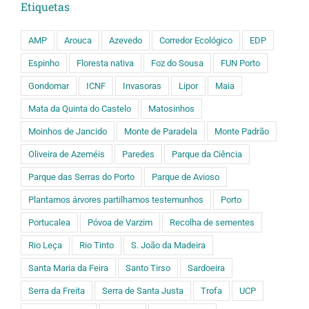
Etiquetas
AMP
Arouca
Azevedo
Corredor Ecológico
EDP
Espinho
Floresta nativa
Foz do Sousa
FUN Porto
Gondomar
ICNF
Invasoras
Lipor
Maia
Mata da Quinta do Castelo
Matosinhos
Moinhos de Jancido
Monte de Paradela
Monte Padrão
Oliveira de Azeméis
Paredes
Parque da Ciência
Parque das Serras do Porto
Parque de Avioso
Plantamos árvores partilhamos testemunhos
Porto
Portucalea
Póvoa de Varzim
Recolha de sementes
Rio Leça
Rio Tinto
S. João da Madeira
Santa Maria da Feira
Santo Tirso
Sardoeira
Serra da Freita
Serra de Santa Justa
Trofa
UCP