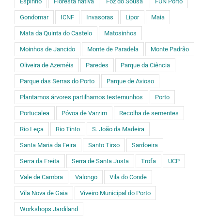
Espinho
Floresta nativa
Foz do Sousa
FUN Porto
Gondomar
ICNF
Invasoras
Lipor
Maia
Mata da Quinta do Castelo
Matosinhos
Moinhos de Jancido
Monte de Paradela
Monte Padrão
Oliveira de Azeméis
Paredes
Parque da Ciência
Parque das Serras do Porto
Parque de Avioso
Plantamos árvores partilhamos testemunhos
Porto
Portucalea
Póvoa de Varzim
Recolha de sementes
Rio Leça
Rio Tinto
S. João da Madeira
Santa Maria da Feira
Santo Tirso
Sardoeira
Serra da Freita
Serra de Santa Justa
Trofa
UCP
Vale de Cambra
Valongo
Vila do Conde
Vila Nova de Gaia
Viveiro Municipal do Porto
Workshops Jardiland