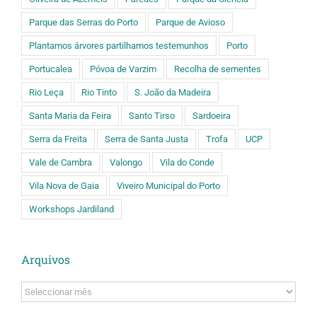
Parque das Serras do Porto
Parque de Avioso
Plantamos árvores partilhamos testemunhos
Porto
Portucalea
Póvoa de Varzim
Recolha de sementes
Rio Leça
Rio Tinto
S. João da Madeira
Santa Maria da Feira
Santo Tirso
Sardoeira
Serra da Freita
Serra de Santa Justa
Trofa
UCP
Vale de Cambra
Valongo
Vila do Conde
Vila Nova de Gaia
Viveiro Municipal do Porto
Workshops Jardiland
Arquivos
Arquivos