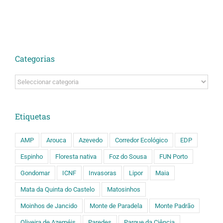
Categorias
Categorias
Etiquetas
AMP
Arouca
Azevedo
Corredor Ecológico
EDP
Espinho
Floresta nativa
Foz do Sousa
FUN Porto
Gondomar
ICNF
Invasoras
Lipor
Maia
Mata da Quinta do Castelo
Matosinhos
Moinhos de Jancido
Monte de Paradela
Monte Padrão
Oliveira de Azeméis
Paredes
Parque da Ciência