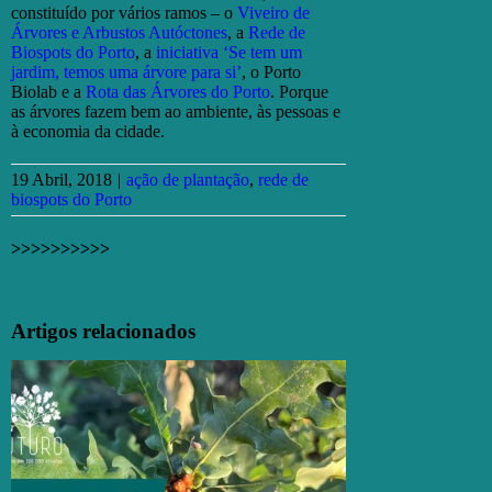
constituído por vários ramos – o
Viveiro de
Árvores e Arbustos Autóctones
, a
Rede de
Biospots do Porto
, a
iniciativa ‘Se tem um
jardim, temos uma árvore para si’
, o Porto
Biolab e a
Rota das Árvores do Porto
. Porque
as árvores fazem bem ao ambiente, às pessoas e
à economia da cidade.
19 Abril, 2018
|
ação de plantação
,
rede de
biospots do Porto
>>>>>>>>>>
Facebook
X
Email
(necessário
Artigos relacionados
mas
não
publicado)