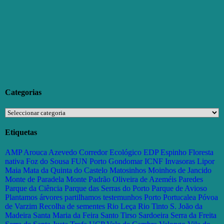
Categorias
Categorias
Etiquetas
AMP
Arouca
Azevedo
Corredor Ecológico
EDP
Espinho
Floresta
nativa
Foz do Sousa
FUN Porto
Gondomar
ICNF
Invasoras
Lipor
Maia
Mata da Quinta do Castelo
Matosinhos
Moinhos de Jancido
Monte de Paradela
Monte Padrão
Oliveira de Azeméis
Paredes
Parque da Ciência
Parque das Serras do Porto
Parque de Avioso
Plantamos árvores partilhamos testemunhos
Porto
Portucalea
Póvoa
de Varzim
Recolha de sementes
Rio Leça
Rio Tinto
S. João da
Madeira
Santa Maria da Feira
Santo Tirso
Sardoeira
Serra da Freita