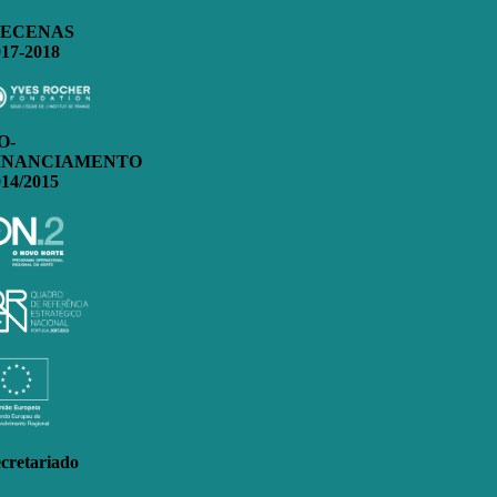
ECENAS
017-2018
O-
INANCIAMENTO
014/2015
cretariado