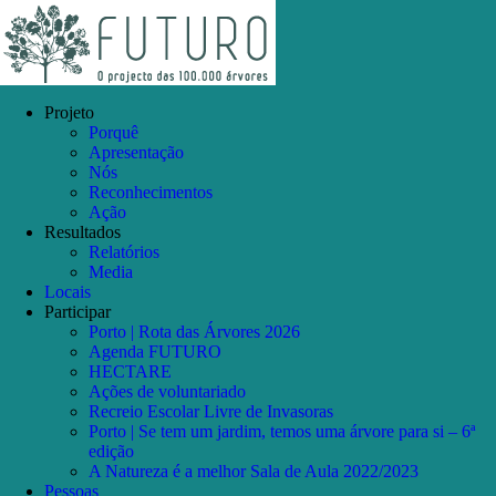
Skip
Facebook
Instagram
YouTube
to
content
Projeto
Porquê
Apresentação
Nós
Reconhecimentos
Ação
Resultados
Relatórios
Media
Locais
Participar
Porto | Rota das Árvores 2026
Agenda FUTURO
HECTARE
Ações de voluntariado
Recreio Escolar Livre de Invasoras
Porto | Se tem um jardim, temos uma árvore para si – 6ª
edição
A Natureza é a melhor Sala de Aula 2022/2023
Pessoas