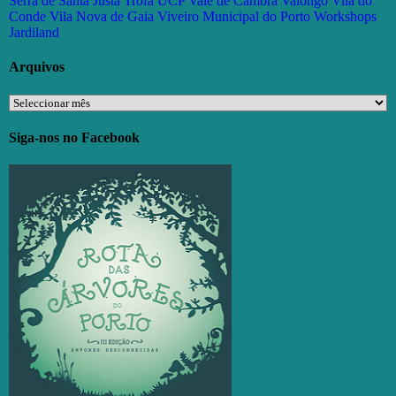
Serra de Santa Justa
Trofa
UCP
Vale de Cambra
Valongo
Vila do
Conde
Vila Nova de Gaia
Viveiro Municipal do Porto
Workshops
Jardiland
Arquivos
Arquivos
Siga-nos no Facebook