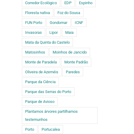
Corredor Ecológico
EDP
Espinho
Floresta nativa
Foz do Sousa
FUN Porto
Gondomar
ICNF
Invasoras
Lipor
Maia
Mata da Quinta do Castelo
Matosinhos
Moinhos de Jancido
Monte de Paradela
Monte Padrão
Oliveira de Azeméis
Paredes
Parque da Ciência
Parque das Serras do Porto
Parque de Avioso
Plantamos árvores partilhamos
testemunhos
Porto
Portucalea