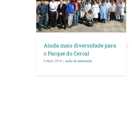
dade para o
ercal
ação
Ainda mais diversidade para
o Parque do Cercal
9 Abril, 2014
|
ação de plantação