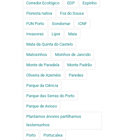
Corredor Ecológico
EDP
Espinho
Floresta nativa
Foz do Sousa
FUN Porto
Gondomar
ICNF
Invasoras
Lipor
Maia
Mata da Quinta do Castelo
Matosinhos
Moinhos de Jancido
Monte de Paradela
Monte Padrão
Oliveira de Azeméis
Paredes
Parque da Ciência
Parque das Serras do Porto
Parque de Avioso
Plantamos árvores partilhamos
testemunhos
Porto
Portucalea