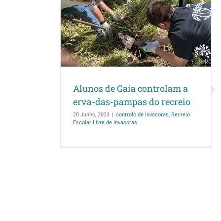
rolam a erva-
recreio
o Escolar Livre de
Alunos de Gaia controlam a
erva-das-pampas do recreio
20 Junho, 2023
|
controlo de invasoras
,
Recreio
Escolar Livre de Invasoras