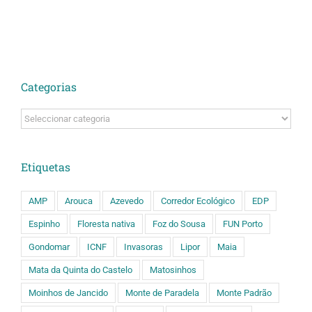
Categorias
Categorias
Etiquetas
AMP
Arouca
Azevedo
Corredor Ecológico
EDP
Espinho
Floresta nativa
Foz do Sousa
FUN Porto
Gondomar
ICNF
Invasoras
Lipor
Maia
Mata da Quinta do Castelo
Matosinhos
Moinhos de Jancido
Monte de Paradela
Monte Padrão