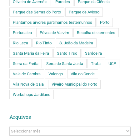
Oliveira de Azeméis
Paredes
Parque da Ciência
Parque das Serras do Porto
Parque de Avioso
Plantamos árvores partilhamos testemunhos
Porto
Portucalea
Póvoa de Varzim
Recolha de sementes
Rio Leça
Rio Tinto
S. João da Madeira
Santa Maria da Feira
Santo Tirso
Sardoeira
Serra da Freita
Serra de Santa Justa
Trofa
UCP
Vale de Cambra
Valongo
Vila do Conde
Vila Nova de Gaia
Viveiro Municipal do Porto
Workshops Jardiland
Arquivos
Arquivos