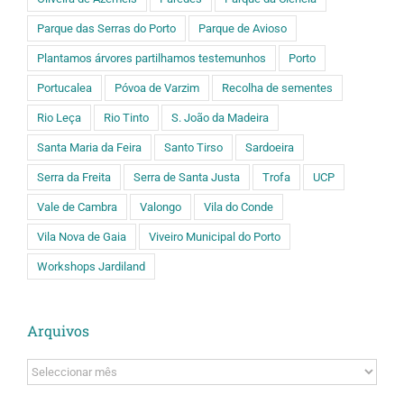
Parque das Serras do Porto
Parque de Avioso
Plantamos árvores partilhamos testemunhos
Porto
Portucalea
Póvoa de Varzim
Recolha de sementes
Rio Leça
Rio Tinto
S. João da Madeira
Santa Maria da Feira
Santo Tirso
Sardoeira
Serra da Freita
Serra de Santa Justa
Trofa
UCP
Vale de Cambra
Valongo
Vila do Conde
Vila Nova de Gaia
Viveiro Municipal do Porto
Workshops Jardiland
Arquivos
Arquivos