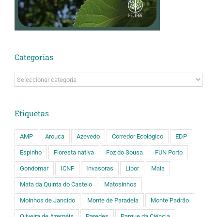
Categorias
Categorias
Etiquetas
AMP
Arouca
Azevedo
Corredor Ecológico
EDP
Espinho
Floresta nativa
Foz do Sousa
FUN Porto
Gondomar
ICNF
Invasoras
Lipor
Maia
Mata da Quinta do Castelo
Matosinhos
Moinhos de Jancido
Monte de Paradela
Monte Padrão
Oliveira de Azeméis
Paredes
Parque da Ciência