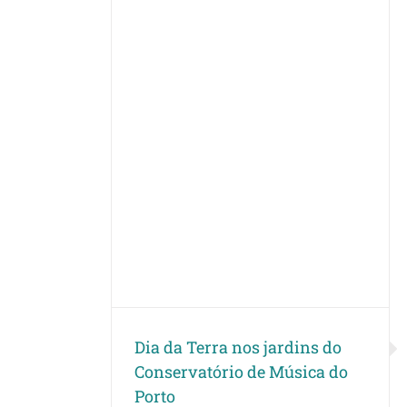
jardins do
 Música do
ação
Dia da Terra nos jardins do
Conservatório de Música do
Porto