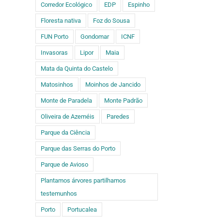
Corredor Ecológico
EDP
Espinho
Floresta nativa
Foz do Sousa
FUN Porto
Gondomar
ICNF
Invasoras
Lipor
Maia
Mata da Quinta do Castelo
Matosinhos
Moinhos de Jancido
Monte de Paradela
Monte Padrão
Oliveira de Azeméis
Paredes
Parque da Ciência
Parque das Serras do Porto
Parque de Avioso
Plantamos árvores partilhamos
testemunhos
Porto
Portucalea