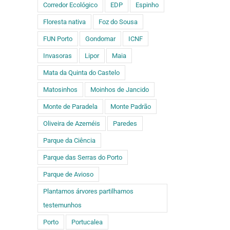
Corredor Ecológico
EDP
Espinho
Floresta nativa
Foz do Sousa
FUN Porto
Gondomar
ICNF
Invasoras
Lipor
Maia
Mata da Quinta do Castelo
Matosinhos
Moinhos de Jancido
Monte de Paradela
Monte Padrão
Oliveira de Azeméis
Paredes
Parque da Ciência
Parque das Serras do Porto
Parque de Avioso
Plantamos árvores partilhamos
testemunhos
Porto
Portucalea