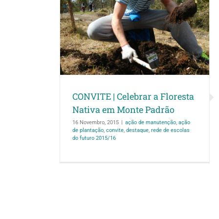
 a Floresta
e Padrão
 plantação
convite
o futuro 2015/16
CONVITE | Celebrar a Floresta
Nativa em Monte Padrão
16 Novembro, 2015
|
ação de manutenção
,
ação
de plantação
,
convite
,
destaque
,
rede de escolas
do futuro 2015/16