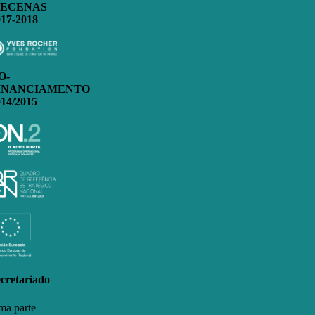
ECENAS
017-2018
O-
INANCIAMENTO
014/2015
cretariado
a parte