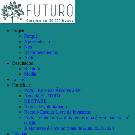
Skip
Facebook
Instagram
YouTube
to
content
Projeto
Porquê
Apresentação
Nós
Reconhecimentos
Ação
Resultados
Relatórios
Media
Locais
Participar
Porto | Rota das Árvores 2026
Agenda FUTURO
HECTARE
Ações de voluntariado
Recreio Escolar Livre de Invasoras
Porto | Se tem um jardim, temos uma árvore para si – 6ª
edição
A Natureza é a melhor Sala de Aula 2022/2023
Pessoas