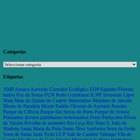
Categorias
Categorias
Etiquetas
AMP
Arouca
Azevedo
Corredor Ecológico
EDP
Espinho
Floresta
nativa
Foz do Sousa
FUN Porto
Gondomar
ICNF
Invasoras
Lipor
Maia
Mata da Quinta do Castelo
Matosinhos
Moinhos de Jancido
Monte de Paradela
Monte Padrão
Oliveira de Azeméis
Paredes
Parque da Ciência
Parque das Serras do Porto
Parque de Avioso
Plantamos árvores partilhamos testemunhos
Porto
Portucalea
Póvoa
de Varzim
Recolha de sementes
Rio Leça
Rio Tinto
S. João da
Madeira
Santa Maria da Feira
Santo Tirso
Sardoeira
Serra da Freita
Serra de Santa Justa
Trofa
UCP
Vale de Cambra
Valongo
Vila do
Conde
Vila Nova de Gaia
Viveiro Municipal do Porto
Workshops