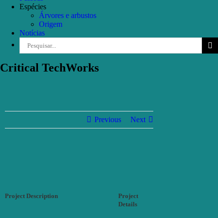
Espécies
Árvores e arbustos
Origem
Notícias
Pesquisar
Critical TechWorks
Previous
Next
Project Description
Project
Details