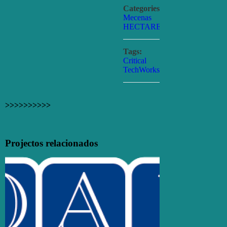
Categories:
Mecenas
HECTARE
Tags:
Critical
TechWorks
>>>>>>>>>>
Facebook
X
Email
(necessário
Projectos relacionados
mas
não
publicado)