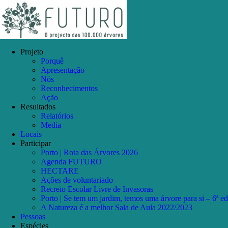
Skip
Facebook
Instagram
YouTube
to
content
Projeto
Porquê
Apresentação
Nós
Reconhecimentos
Ação
Resultados
Relatórios
Media
Locais
Participar
Porto | Rota das Árvores 2026
Agenda FUTURO
HECTARE
Ações de voluntariado
Recreio Escolar Livre de Invasoras
Porto | Se tem um jardim, temos uma árvore para si – 6ª e
A Natureza é a melhor Sala de Aula 2022/2023
Pessoas
Espécies