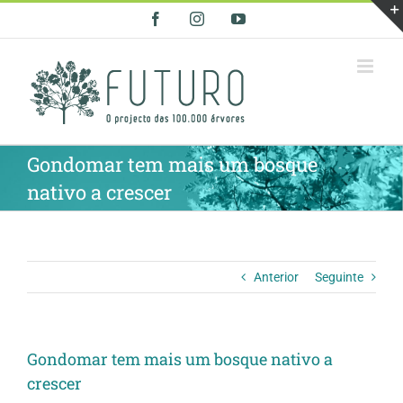
Skip
Facebook
Instagram
YouTube
to
content
Gondomar tem mais um bosque
nativo a crescer
Anterior
Seguinte
Gondomar tem mais um bosque nativo a
crescer