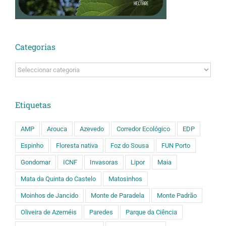
Categorias
Categorias
Etiquetas
AMP
Arouca
Azevedo
Corredor Ecológico
EDP
Espinho
Floresta nativa
Foz do Sousa
FUN Porto
Gondomar
ICNF
Invasoras
Lipor
Maia
Mata da Quinta do Castelo
Matosinhos
Moinhos de Jancido
Monte de Paradela
Monte Padrão
Oliveira de Azeméis
Paredes
Parque da Ciência