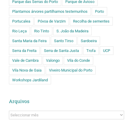
Parque das Serras do Porto
Parque de Avioso
Plantamos árvores partilhamos testemunhos
Porto
Portucalea
Póvoa de Varzim
Recolha de sementes
Rio Leça
Rio Tinto
S. João da Madeira
Santa Maria da Feira
Santo Tirso
Sardoeira
Serra da Freita
Serra de Santa Justa
Trofa
UCP
Vale de Cambra
Valongo
Vila do Conde
Vila Nova de Gaia
Viveiro Municipal do Porto
Workshops Jardiland
Arquivos
Arquivos