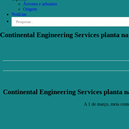
Árvores e arbustos
Origem
Notícias
Pesquisar
Continental Engineering Services planta 
Continental Engineering Services planta
A 1 de março, meia cent