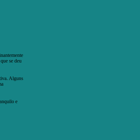
minantemente
 que se deu
tiva. Alguns
ma
anquilo e