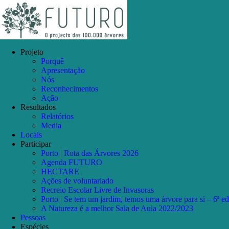
Skip
Facebook
Instagram
YouTube
to
content
Projeto
Porquê
Apresentação
Nós
Reconhecimentos
Ação
Resultados
Relatórios
Media
Locais
Participar
Porto | Rota das Árvores 2026
Agenda FUTURO
HECTARE
Ações de voluntariado
Recreio Escolar Livre de Invasoras
Porto | Se tem um jardim, temos uma árvore para si – 6ª e
A Natureza é a melhor Sala de Aula 2022/2023
Pessoas
Espécies