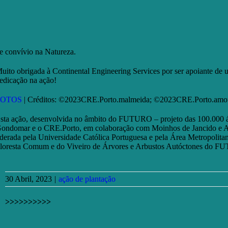
e convívio na Natureza.
uito obrigada à Continental Engineering Services por ser apoiante de 
edicação na ação!
FOTOS
| Créditos: ©2023CRE.Porto.malmeida; ©2023CRE.Porto.amo
sta ação, desenvolvida no âmbito do FUTURO – projeto das 100.000 ár
ondomar e o CRE.Porto, em colaboração com Moinhos de Jancido e A
iderada pela Universidade Católica Portuguesa e pela Área Metropolitan
loresta Comum e do Viveiro de Árvores e Arbustos Autóctones do 
30 Abril, 2023
|
ação de plantação
>>>>>>>>>>
Facebook
X
Email