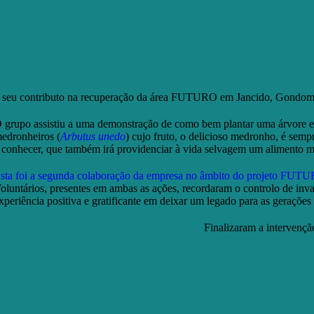
 seu contributo na recuperação da área FUTURO em Jancido, Gondom
 grupo assistiu a uma demonstração de como bem plantar uma árvore e,
edronheiros (
Arbutus unedo
) cujo fruto, o delicioso medronho, é sempr
 conhecer, que também irá providenciar à vida selvagem um alimento mu
sta foi a segunda colaboração da empresa no âmbito do projeto FUT
oluntários, presentes em ambas as ações, recordaram o controlo de inva
xperiência positiva e gratificante em deixar um legado para as geraçõe
Finalizaram a intervenç