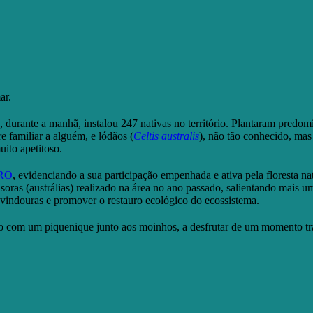
ar.
 durante a manhã, instalou 247 nativas no território. Plantaram predo
e familiar a alguém, e lódãos (
Celtis australis
), não tão conhecido, mas
ito apetitoso.
URO
, evidenciando a sua participação empenhada e ativa pela floresta na
soras (austrálias) realizado na área no ano passado, salientando mais u
s vindouras e promover o restauro ecológico do ecossistema.
ão com um piquenique junto aos moinhos, a desfrutar de um momento tr