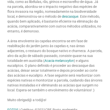
vida, como as libélulas, rãs, girinos e escravelho-de-água. Já
na parcela, abordou-se o impacto negativo das espécies de
flora invasora na região, nomeadamente na biodiversidade
local, e demonstrou-se o método de
descasque
. Este método,
quando bem aplicado, é bastante eficiente na eliminação da
acácia, comparativamente com outros métodos utilizados, no
entanto, é demoroso.
A área envolvente às capelas encontra-se em fase de
reabilitação do jardim junto às capelas e, nas áreas
adjacentes, o restauro do bosque nativo e charneca. A parcela,
alvo da ação de sábado passado, consiste quase na sua
totalidade em austrália (
Acacia melanoxylon
) e alguns
eucaliptos. O plano definido é proceder ao descasque das
acácias, deixar secar totalmente e depois proceder ao corte
das acácias e eucalipto. A fase seguinte será rearborizar com
espécies nativas e monitorizar a parcela, cuidando das árvores
nativas instaladas e ir eliminando as acácias que surgem no
local. Espera-se também o envolvimento de voluntários! :)
Muito obrigad@ a tod@s!
FOTOS
| Créditos: ©2021CRE.Porto.malmeida;