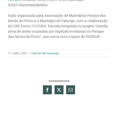
©2021AGomesAdaSilva
Ação organizada pela Associação de Municípios Parque das
Serras do Porto e o Município de Valongo, com a colaboração
do CRE.Porto/ FUTURO. Parcela integrada no projeto “Gestão
ativa de áreas ocupadas por espécies invasoras no Parque
das Serras do Porto”, que conta com o apoio do POSEUR.
11 Junho, 2021
|
controlo de invasoras
>>>>>>>>>>
Facebook
X
Email
(necessário
mas
não
publicado)