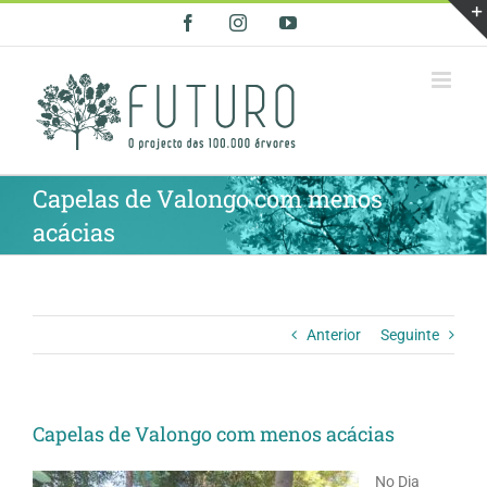
Skip
Facebook
Instagram
YouTube
to
content
Capelas de Valongo com menos
acácias
Anterior
Seguinte
Capelas de Valongo com menos acácias
No Dia