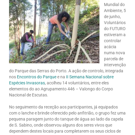
Mundial do
Ambiente, 5
de junho,
Voluntários
do FUTURO
estiveram a
controlar
acácia
numa nova
parcela de
intervenção
do Parque das Serras do Porto. A ação de controlo, integrada
nos
Encontros do Parque
e na
II Semana Nacional sobre
Espécies Invasoras
, acolheu 14 voluntários, entre eles
elementos do ao Agrupamento 446 – Valongo do Corpo
Nacional de Escutas.
No seguimento da receção aos participantes, já equipados
com o lanche e brinde oferecido pelo anfitrião, o grupo fez uma
pequena paragem junto do tanque de água ao lado da capela
de S. Sabino, onde observou alguns dos seres vivos que
dependem destes locais para completarem os seus ciclos de