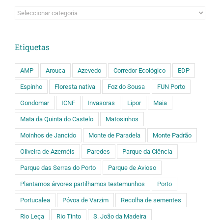
Categorias
Etiquetas
AMP
Arouca
Azevedo
Corredor Ecológico
EDP
Espinho
Floresta nativa
Foz do Sousa
FUN Porto
Gondomar
ICNF
Invasoras
Lipor
Maia
Mata da Quinta do Castelo
Matosinhos
Moinhos de Jancido
Monte de Paradela
Monte Padrão
Oliveira de Azeméis
Paredes
Parque da Ciência
Parque das Serras do Porto
Parque de Avioso
Plantamos árvores partilhamos testemunhos
Porto
Portucalea
Póvoa de Varzim
Recolha de sementes
Rio Leça
Rio Tinto
S. João da Madeira