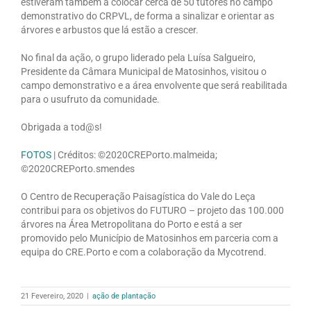
estiveram também a colocar cerca de 50 tutores no campo
demonstrativo do CRPVL, de forma a sinalizar e orientar as
árvores e arbustos que lá estão a crescer.
No final da ação, o grupo liderado pela Luísa Salgueiro,
Presidente da Câmara Municipal de Matosinhos, visitou o
campo demonstrativo e a área envolvente que será reabilitada
para o usufruto da comunidade.
Obrigada a tod@s!
FOTOS
| Créditos: ©2020CREPorto.malmeida;
©2020CREPorto.smendes
O Centro de Recuperação Paisagística do Vale do Leça
contribui para os objetivos do FUTURO – projeto das 100.000
árvores na Área Metropolitana do Porto e está a ser
promovido pelo Município de Matosinhos em parceria com a
equipa do CRE.Porto e com a colaboração da Mycotrend.
21 Fevereiro, 2020
|
ação de plantação