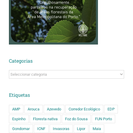
Categorias
Categorias
Etiquetas
AMP
Arouca
Azevedo
Corredor Ecológico
EDP
Espinho
Floresta nativa
Foz do Sousa
FUN Porto
Gondomar
ICNF
Invasoras
Lipor
Maia