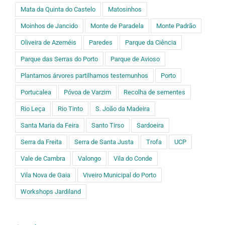
Mata da Quinta do Castelo
Matosinhos
Moinhos de Jancido
Monte de Paradela
Monte Padrão
Oliveira de Azeméis
Paredes
Parque da Ciência
Parque das Serras do Porto
Parque de Avioso
Plantamos árvores partilhamos testemunhos
Porto
Portucalea
Póvoa de Varzim
Recolha de sementes
Rio Leça
Rio Tinto
S. João da Madeira
Santa Maria da Feira
Santo Tirso
Sardoeira
Serra da Freita
Serra de Santa Justa
Trofa
UCP
Vale de Cambra
Valongo
Vila do Conde
Vila Nova de Gaia
Viveiro Municipal do Porto
Workshops Jardiland