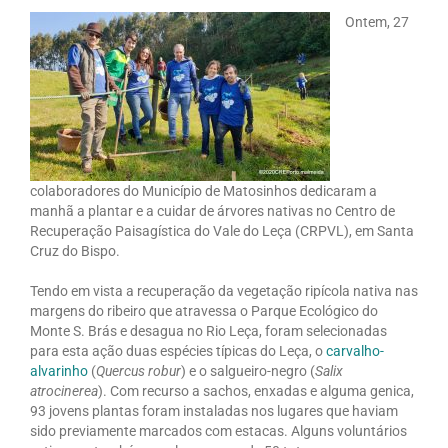
Ontem, 27
colaboradores do Município de Matosinhos dedicaram a
manhã a plantar e a cuidar de árvores nativas no Centro de
Recuperação Paisagística do Vale do Leça (CRPVL), em Santa
Cruz do Bispo.
Tendo em vista a recuperação da vegetação ripícola nativa nas
margens do ribeiro que atravessa o Parque Ecológico do
Monte S. Brás e desagua no Rio Leça, foram selecionadas
para esta ação duas espécies típicas do Leça, o
carvalho-
alvarinho
(
Quercus robur
) e o salgueiro-negro (
Salix
atrocinerea
). Com recurso a sachos, enxadas e alguma genica,
93 jovens plantas foram instaladas nos lugares que haviam
sido previamente marcados com estacas. Alguns voluntários