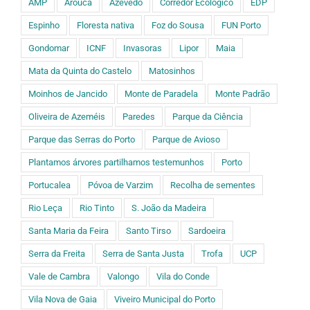
AMP
Arouca
Azevedo
Corredor Ecológico
EDP
Espinho
Floresta nativa
Foz do Sousa
FUN Porto
Gondomar
ICNF
Invasoras
Lipor
Maia
Mata da Quinta do Castelo
Matosinhos
Moinhos de Jancido
Monte de Paradela
Monte Padrão
Oliveira de Azeméis
Paredes
Parque da Ciência
Parque das Serras do Porto
Parque de Avioso
Plantamos árvores partilhamos testemunhos
Porto
Portucalea
Póvoa de Varzim
Recolha de sementes
Rio Leça
Rio Tinto
S. João da Madeira
Santa Maria da Feira
Santo Tirso
Sardoeira
Serra da Freita
Serra de Santa Justa
Trofa
UCP
Vale de Cambra
Valongo
Vila do Conde
Vila Nova de Gaia
Viveiro Municipal do Porto