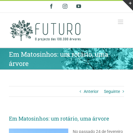
Skip
Facebook
Instagram
YouTube
to
content
Em Matosinhos: um rotário, uma
árvore
Anterior
Seguinte
Em Matosinhos: um rotário, uma árvore
No passado 24 de fevereiro