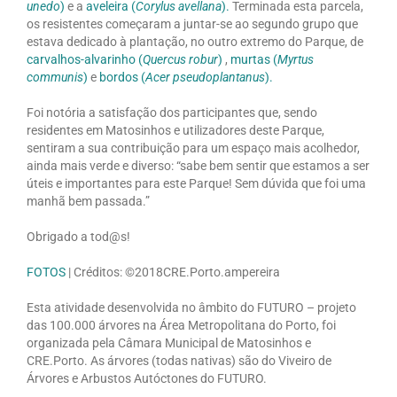
unedo
)
e a
aveleira (
Corylus avellana
).
Terminada esta parcela,
os resistentes começaram a juntar-se ao segundo grupo que
estava dedicado à plantação, no outro extremo do Parque, de
carvalhos-alvarinho (
Quercus robur
)
,
murtas (
Myrtus
communis
)
e
bordos (
Acer pseudoplantanus
).
Foi notória a satisfação dos participantes que, sendo
residentes em Matosinhos e utilizadores deste Parque,
sentiram a sua contribuição para um espaço mais acolhedor,
ainda mais verde e diverso: “sabe bem sentir que estamos a ser
úteis e importantes para este Parque! Sem dúvida que foi uma
manhã bem passada.”
Obrigado a tod@s!
FOTOS
| Créditos: ©2018CRE.Porto.ampereira
Esta atividade desenvolvida no âmbito do FUTURO – projeto
das 100.000 árvores na Área Metropolitana do Porto, foi
organizada pela Câmara Municipal de Matosinhos e
CRE.Porto. As árvores (todas nativas) são do Viveiro de
Árvores e Arbustos Autóctones do FUTURO.