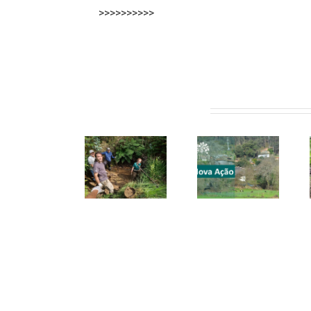
>>>>>>>>>>
Artigos relacionados
Voluntários
Património
cuidam da
CONVITE |
rural de
presa que
Valongo |
Couce
abastece
20 junho
beneficia
aldeia de
2026
de ação de
Couce, em
voluntariado
Valongo