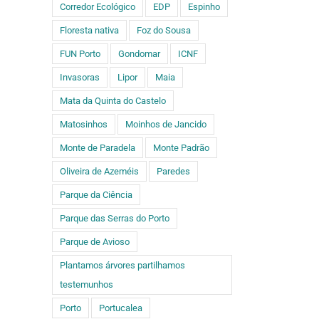
Corredor Ecológico
EDP
Espinho
Floresta nativa
Foz do Sousa
FUN Porto
Gondomar
ICNF
Invasoras
Lipor
Maia
Mata da Quinta do Castelo
Matosinhos
Moinhos de Jancido
Monte de Paradela
Monte Padrão
Oliveira de Azeméis
Paredes
Parque da Ciência
Parque das Serras do Porto
Parque de Avioso
Plantamos árvores partilhamos
testemunhos
Porto
Portucalea