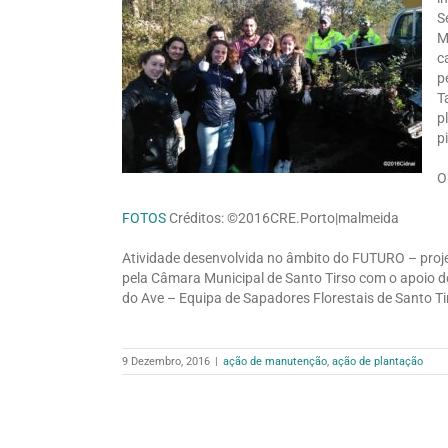
S
M
c
p
T
p
p
O
FOTOS
Créditos: ©2016CRE.Porto|malmeida
Atividade desenvolvida no âmbito do FUTURO – proje
pela Câmara Municipal de Santo Tirso com o apoio d
do Ave – Equipa de Sapadores Florestais de Santo Tir
9 Dezembro, 2016
|
ação de manutenção
,
ação de plantação