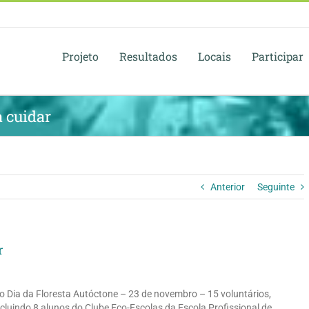
Projeto
Resultados
Locais
Participar
a cuidar
Anterior
Seguinte
r
o Dia da Floresta Autóctone – 23 de novembro – 15 voluntários,
ncluindo 8 alunos do Clube Eco-Escolas da Escola Profissional de