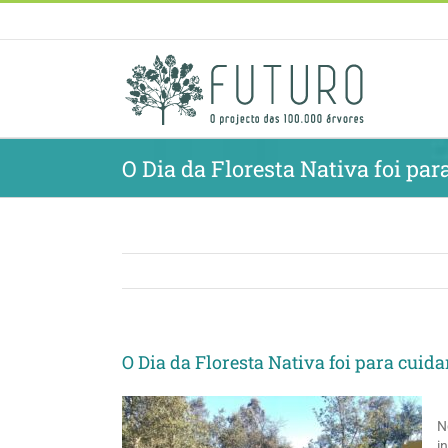
Skip
to
content
O Dia da Floresta Nativa foi par
O Dia da Floresta Nativa foi para cuida
N
i