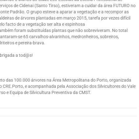
erviços de Cidenai (Santo Tirso), estiveram a cuidar da área FUTURO no
onte Padrão. O grupo esteve a aparar a vegetação e a recompor as
aldeiras de árvores plantadas em março 2015, tarefa por vezes difícil
elo facto de a vegetação ser alta e espinhosa
ambém foram substituídas plantas que não sobreviveram. No total
lantaram-se 65 carvalhos-alvarinhos, medronheiros, sobreiros,
ilriteiros e pereira-brava.
brigada a tod@s!
to das 100.000 árvores na Área Metropolitana do Porto, organizada
o CRE.Porto, e acompanhada pela Associação dos Silvicultores do Vale
so e Equipa de Silvicultura Preventiva da CMST.