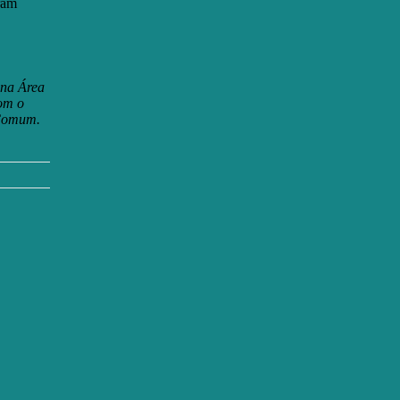
ram
 na Área
om o
 Comum.