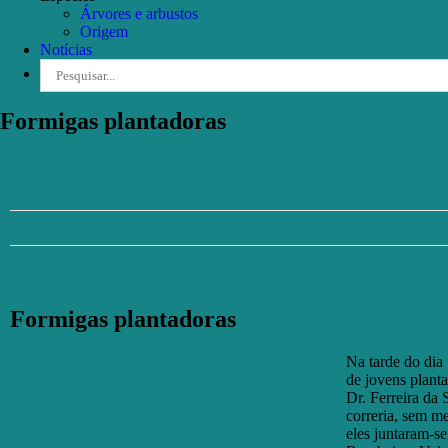
Árvores e arbustos
Origem
Notícias
Pesquisar
Formigas plantadoras
Formigas plantadoras
Na tarde do dia
de jovens plant
Dr. Ferreira da
correria, sem m
eles juntaram-s