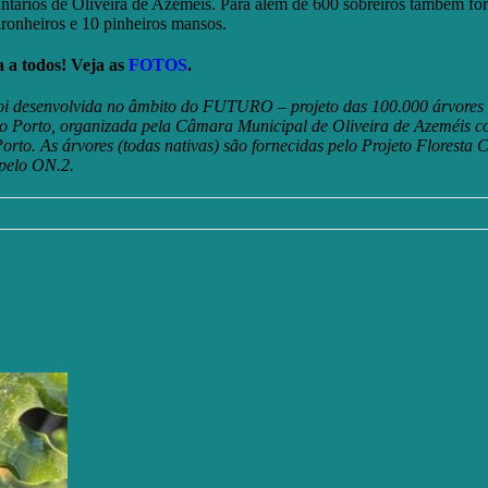
tários de Oliveira de Azeméis. Para além de 600 sobreiros também fo
ronheiros e 10 pinheiros mansos.
 a todos! Veja as
FOTOS
.
foi desenvolvida no âmbito do FUTURO – projeto das 100.000 árvores
o Porto, organizada pela Câmara Municipal de Oliveira de Azeméis c
rto. As árvores (todas nativas) são fornecidas pelo Projeto Floresta
pelo ON.2.