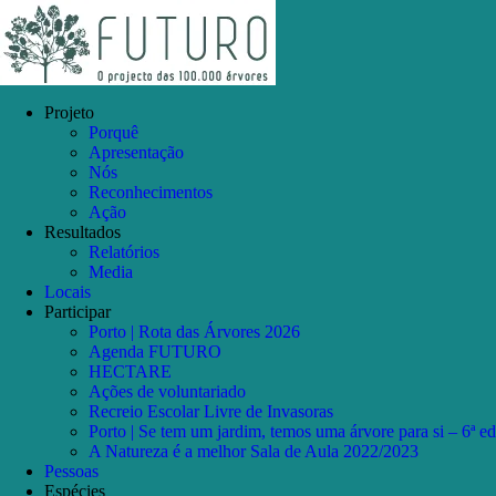
Skip
Facebook
Instagram
YouTube
to
content
Projeto
Porquê
Apresentação
Nós
Reconhecimentos
Ação
Resultados
Relatórios
Media
Locais
Participar
Porto | Rota das Árvores 2026
Agenda FUTURO
HECTARE
Ações de voluntariado
Recreio Escolar Livre de Invasoras
Porto | Se tem um jardim, temos uma árvore para si – 6ª e
A Natureza é a melhor Sala de Aula 2022/2023
Pessoas
Espécies