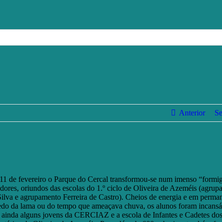
Anterior
Se
 11 de fevereiro o Parque do Cercal transformou-se num imenso “formi
adores, oriundos das escolas do 1.º ciclo de Oliveira de Azeméis (agru
 Silva e agrupamento Ferreira de Castro). Cheios de energia e em perma
edo da lama ou do tempo que ameaçava chuva, os alunos foram incansá
e ainda alguns jovens da CERCIAZ e a escola de Infantes e Cadetes do