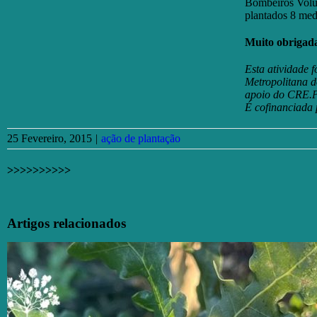
Bombeiros Volun
plantados 8 med
Muito obrigada
Esta atividade 
Metropolitana d
apoio do CRE.Po
É cofinanciada 
25 Fevereiro, 2015
|
ação de plantação
>>>>>>>>>>
Facebook
X
Email
(necessário
Artigos relacionados
mas
não
publicado)