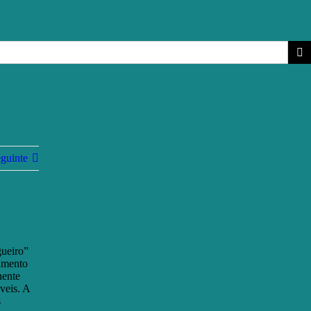
guinte
gueiro”
pamento
nente
veis. A
s