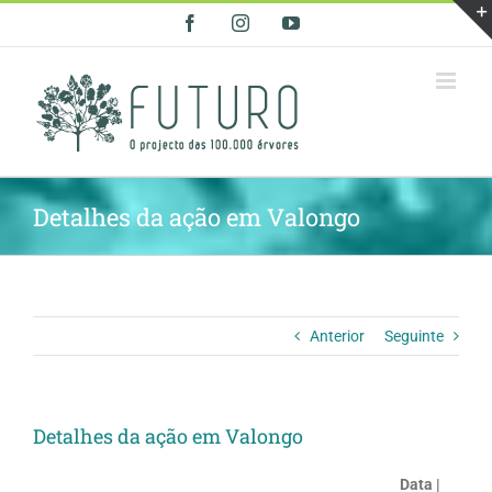
Skip
Facebook
Instagram
YouTube
to
content
Detalhes da ação em Valongo
Anterior
Seguinte
Detalhes da ação em Valongo
Data |