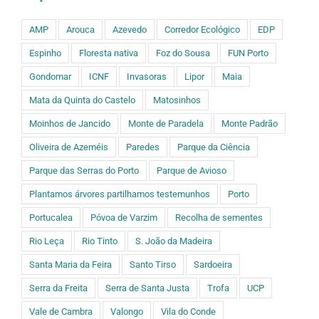
AMP
Arouca
Azevedo
Corredor Ecológico
EDP
Espinho
Floresta nativa
Foz do Sousa
FUN Porto
Gondomar
ICNF
Invasoras
Lipor
Maia
Mata da Quinta do Castelo
Matosinhos
Moinhos de Jancido
Monte de Paradela
Monte Padrão
Oliveira de Azeméis
Paredes
Parque da Ciência
Parque das Serras do Porto
Parque de Avioso
Plantamos árvores partilhamos testemunhos
Porto
Portucalea
Póvoa de Varzim
Recolha de sementes
Rio Leça
Rio Tinto
S. João da Madeira
Santa Maria da Feira
Santo Tirso
Sardoeira
Serra da Freita
Serra de Santa Justa
Trofa
UCP
Vale de Cambra
Valongo
Vila do Conde