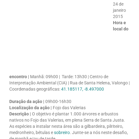
24 de
janeiro
2015
Hora e
local do
encontro |
Manhã: 09h00 | Tarde: 13h30 | Centro de
Interpretação Ambiental (CIA) | Rua de Santa Helena, Valongo |
Coordenadas geográficas:
41.185117, -8.497000
Duração da ação |
09h00-16h30
Localização da ação |
Fojo das Valerias
Descrição |
O objetivo é plantar 1.000 árvores e arbustos
nativos no Fojo das Valerias, em plena Serra de Santa Justa.
As espécies a instalar nesta área são a gilbardeira, pilriteiro,
medronheiro, bétulas e
sobreiro
. Junte-se a nós neste desafio,
de manhã e/ou de tarde.