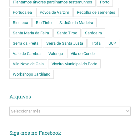
Plantamos árvores partilhamos testemunhos
Porto
Portucalea
Póvoa de Varzim
Recolha de sementes
Rio Leça
Rio Tinto
S. João da Madeira
Santa Maria da Feira
Santo Tirso
Sardoeira
Serra da Freita
Serra de Santa Justa
Trofa
UCP
Vale de Cambra
Valongo
Vila do Conde
Vila Nova de Gaia
Viveiro Municipal do Porto
Workshops Jardiland
Arquivos
Arquivos
Siga-nos no Facebook