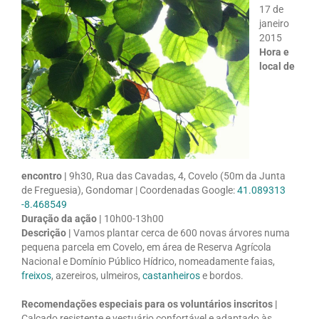
17 de
janeiro
2015
Hora e
local de
encontro |
9h30, Rua das Cavadas, 4, Covelo (50m da Junta
de Freguesia), Gondomar | Coordenadas Google:
41.089313
-8.468549
Duração da ação |
10h00-13h00
Descrição |
Vamos plantar cerca de 600 novas árvores numa
pequena parcela em Covelo, em área de Reserva Agrícola
Nacional e Domínio Público Hídrico, nomeadamente faias,
freixos
, azereiros, ulmeiros,
castanheiros
e bordos.
Recomendações especiais para os voluntários inscritos |
Calçado resistente e vestuário confortável e adaptado às