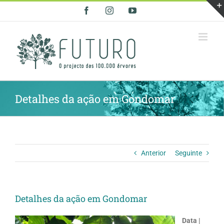
Skip
Facebook
Instagram
YouTube
to
content
Detalhes da ação em Gondomar
Anterior
Seguinte
Detalhes da ação em Gondomar
Data |