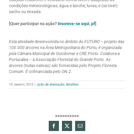
condições meteorológicas; água e lanche; luvas; e (se tiver)
sacho ou enxada.
[Quer participar na ação?
Inscreva-se aqui, pf
]
Esta atividade desenvolvida no âmbito do FUTURO – projeto das
100.000 árvores na Área Metropolitana do Porto, é organizada
pela Câmara Municipal de Gondomar e CRE.Porto. Colabora a
Portucalea – a Associação Florestal do Grande Porto. As
árvores (todas nativas) são fornecidas pelo Projeto Floresta
Comum. É cofinanciada pelo ON.2.
15 Janeiro, 2015
|
ação de plantação
,
detalhes
>>>>>>>>>>
Facebook
X
Email
(necessário