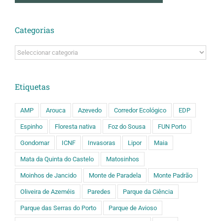
Categorias
Categorias
Etiquetas
AMP
Arouca
Azevedo
Corredor Ecológico
EDP
Espinho
Floresta nativa
Foz do Sousa
FUN Porto
Gondomar
ICNF
Invasoras
Lipor
Maia
Mata da Quinta do Castelo
Matosinhos
Moinhos de Jancido
Monte de Paradela
Monte Padrão
Oliveira de Azeméis
Paredes
Parque da Ciência
Parque das Serras do Porto
Parque de Avioso