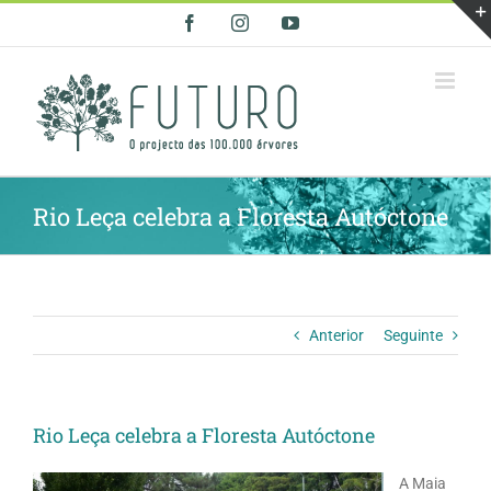
Skip
Facebook
Instagram
YouTube
to
content
Rio Leça celebra a Floresta Autóctone
Anterior
Seguinte
Rio Leça celebra a Floresta Autóctone
A Maia