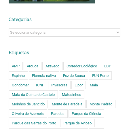
Categorias
Categorias
Etiquetas
AMP
Arouca
Azevedo
Corredor Ecológico
EDP
Espinho
Floresta nativa
Foz do Sousa
FUN Porto
Gondomar
ICNF
Invasoras
Lipor
Maia
Mata da Quinta do Castelo
Matosinhos
Moinhos de Jancido
Monte de Paradela
Monte Padrão
Oliveira de Azeméis
Paredes
Parque da Ciência
Parque das Serras do Porto
Parque de Avioso