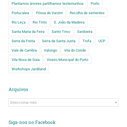
Plantamos árvores partilhamos testemunhos
Porto
Portucalea
Póvoa de Varzim
Recolha de sementes
Rio Leça
Rio Tinto
S. João da Madeira
Santa Maria da Feira
Santo Tirso
Sardoeira
Serra da Freita
Serra de Santa Justa
Trofa
UCP
Vale de Cambra
Valongo
Vila do Conde
Vila Nova de Gaia
Viveiro Municipal do Porto
Workshops Jardiland
Arquivos
Arquivos
Siga-nos no Facebook