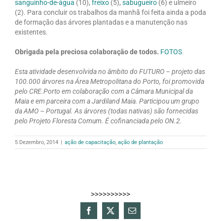
sanguinho-de-água
(10),
freixo
(5),
sabugueiro
(6) e ulmeiro
(2). Para concluir os trabalhos da manhã foi feita ainda a poda
de formação das árvores plantadas e a manutenção nas
existentes.
Obrigada pela preciosa colaboração de todos.
FOTOS
Esta atividade desenvolvida no âmbito do FUTURO – projeto das
100.000 árvores na Área Metropolitana do Porto, foi promovida
pelo CRE.Porto em colaboração com a Câmara Municipal da
Maia e em parceira com a Jardiland Maia. Participou um grupo
da AMO – Portugal. As árvores (todas nativas) são fornecidas
pelo Projeto Floresta Comum. É cofinanciada pelo ON.2.
5 Dezembro, 2014
|
ação de capacitação
,
ação de plantação
>>>>>>>>>>
Facebook
X
Email