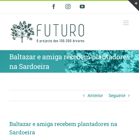
Skip
Facebook
Instagram
YouTube
to
content
Baltazar e amiga recebem plantadores
na Sardoeira
Anterior
Seguinte
Baltazar e amiga recebem plantadores na
Sardoeira