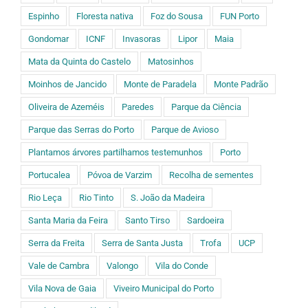
Espinho
Floresta nativa
Foz do Sousa
FUN Porto
Gondomar
ICNF
Invasoras
Lipor
Maia
Mata da Quinta do Castelo
Matosinhos
Moinhos de Jancido
Monte de Paradela
Monte Padrão
Oliveira de Azeméis
Paredes
Parque da Ciência
Parque das Serras do Porto
Parque de Avioso
Plantamos árvores partilhamos testemunhos
Porto
Portucalea
Póvoa de Varzim
Recolha de sementes
Rio Leça
Rio Tinto
S. João da Madeira
Santa Maria da Feira
Santo Tirso
Sardoeira
Serra da Freita
Serra de Santa Justa
Trofa
UCP
Vale de Cambra
Valongo
Vila do Conde
Vila Nova de Gaia
Viveiro Municipal do Porto