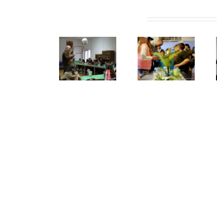
Artigos relacionados
Projeto “Da
Semente à
“Da
Árvore” em
Pequenos
Semente à
S. João da
semeadores
Árvore” em
Madeira
em S. João
S. João da
entra na
da Madeira
Madeira
sua
segunda
edição