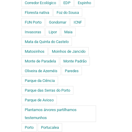
Corredor Ecológico
EDP
Espinho
Floresta nativa
Foz do Sousa
FUN Porto
Gondomar
ICNF
Invasoras
Lipor
Maia
Mata da Quinta do Castelo
Matosinhos
Moinhos de Jancido
Monte de Paradela
Monte Padrão
Oliveira de Azeméis
Paredes
Parque da Ciência
Parque das Serras do Porto
Parque de Avioso
Plantamos árvores partilhamos
testemunhos
Porto
Portucalea