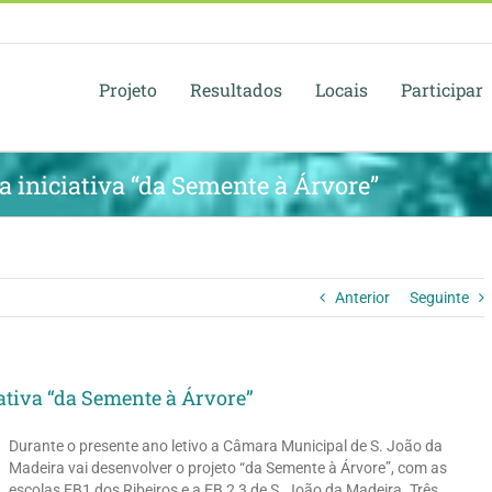
Projeto
Resultados
Locais
Participar
 iniciativa “da Semente à Árvore”
Anterior
Seguinte
ativa “da Semente à Árvore”
Durante o presente ano letivo a Câmara Municipal de S. João da
Madeira vai desenvolver o projeto “da Semente à Árvore”, com as
escolas EB1 dos Ribeiros e a EB 2,3 de S. João da Madeira. Três