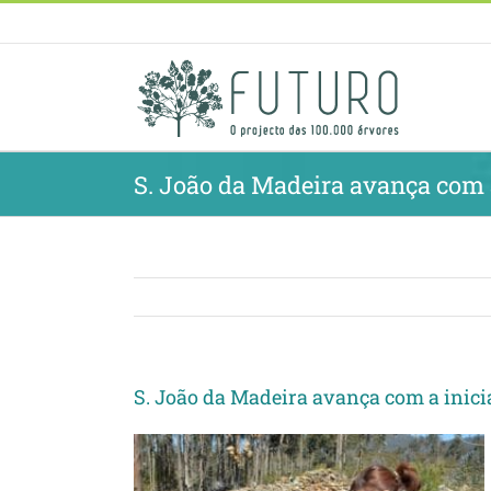
Skip
to
content
S. João da Madeira avança com a
S. João da Madeira avança com a inici