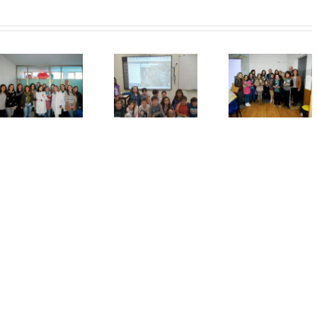
Projeto-
Crianças
“Da
piloto ‘da
de S. João
Semente
semente à
da Madeira
Árvore”
árvore’
plantam
S. João
germinou
árvores no
Madei
na internet
mapa