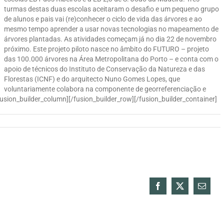
turmas destas duas escolas aceitaram o desafio e um pequeno grupo
de alunos e pais vai (re)conhecer o ciclo de vida das árvores e ao
mesmo tempo aprender a usar novas tecnologias no mapeamento de
árvores plantadas. As atividades começam já no dia 22 de novembro
próximo. Este projeto piloto nasce no âmbito do FUTURO – projeto
das 100.000 árvores na Área Metropolitana do Porto – e conta com o
apoio de técnicos do Instituto de Conservação da Natureza e das
Florestas (ICNF) e do arquitecto Nuno Gomes Lopes, que
voluntariamente colabora na componente de georreferenciação e
usion_builder_column][/fusion_builder_row][/fusion_builder_container]
Facebook
X
Email
(necess
mas
não
public