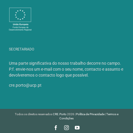
SECRETARIADO
Uma parte significativa do nosso trabalho decorre no campo.
P.f. envie-nos um e-mail com o seu nome, contacto e assunto e
devolveremos o contacto logo que possível.
cre.porto@ucp.pt
Todos os direitos reservados
CRE.Porto
2026 |
Política de Privacidade
|
Termos e
Condições
Facebook
Instagram
YouTube