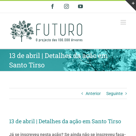
Skip
Facebook
Instagram
YouTube
to
content
13 de abril | Detalhes da ação em
Santo Tirso
Anterior
Seguinte
13 de abril | Detalhes da ação em Santo Tirso
Já se inscreveu nesta ação? Se ainda não se inscreveu faça-