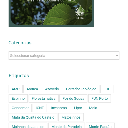
Categorias
Categorias
Etiquetas
AMP
Arouca
Azevedo
Corredor Ecológico
EDP
Espinho
Floresta nativa
Foz do Sousa
FUN Porto
Gondomar
ICNF
Invasoras
Lipor
Maia
Mata da Quinta do Castelo
Matosinhos
Moinhos de Jancido
Monte de Paradela
Monte Padrão