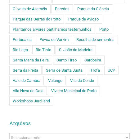
Oliveira de Azeméis
Paredes
Parque da Ciência
Parque das Serras do Porto
Parque de Avioso
Plantamos árvores partilhamos testemunhos
Porto
Portucalea
Póvoa de Varzim
Recolha de sementes
Rio Leça
Rio Tinto
S. João da Madeira
Santa Maria da Feira
Santo Tirso
Sardoeira
Serra da Freita
Serra de Santa Justa
Trofa
UCP
Vale de Cambra
Valongo
Vila do Conde
Vila Nova de Gaia
Viveiro Municipal do Porto
Workshops Jardiland
Arquivos
Arquivos