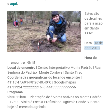
o
aqui
.
Estes são
os detalhes
para a ação
em Santo
Tirso:
Data |
13 de
abril 2013
Hora do
encontro |
9h15
Local de encontro |
Centro Interpretativo Monte Padrão | Rua
Senhora do Padrão | Monte Córdova | Santo Tirso
Coordenadas geográficas do local de encontro |
41˚18’47.69”N/8˚26’40.40”O | Google mapas
41.313247222222216 -8.444555555555556
Programa |
9h30-11h30 – Plantação de árvores nativas no Monte Padrão
12h00- Visita à Escola Profissional Agrícola Conde S. Bento:
hoje há mercado agrícola