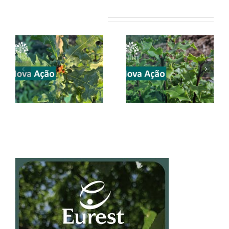
Artigos relacionados
CONVITE |
CONVITE |
il
Valongo | 28
Valongo | 21
março 2026
março 2026