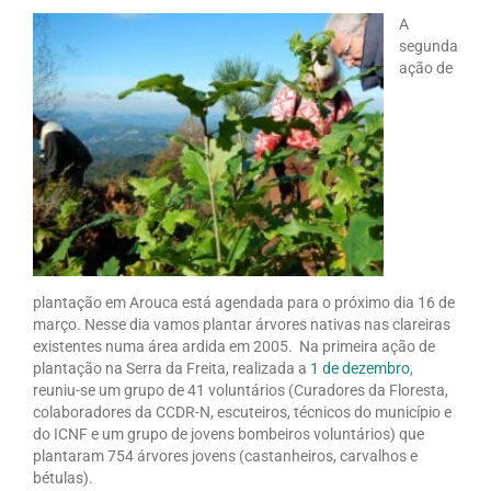
A
segunda
ação de
plantação em Arouca está agendada para o próximo dia 16 de
março. Nesse dia vamos plantar árvores nativas nas clareiras
existentes numa área ardida em 2005. Na primeira ação de
plantação na Serra da Freita, realizada a
1 de dezembro
,
reuniu-se um grupo de 41 voluntários (Curadores da Floresta,
colaboradores da CCDR-N, escuteiros, técnicos do município e
do ICNF e um grupo de jovens bombeiros voluntários) que
plantaram 754 árvores jovens (castanheiros, carvalhos e
bétulas).