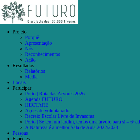
Skip
Facebook
Instagram
YouTube
to
content
Projeto
Porquê
Apresentação
Nós
Reconhecimentos
Ação
Resultados
Relatórios
Media
Locais
Participar
Porto | Rota das Árvores 2026
Agenda FUTURO
HECTARE
Ações de voluntariado
Recreio Escolar Livre de Invasoras
Porto | Se tem um jardim, temos uma árvore para si – 6ª e
A Natureza é a melhor Sala de Aula 2022/2023
Pessoas
Espécies