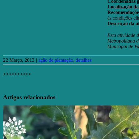
Coordenadas ge
Localização da
Recomendações 
às condições cl
Descrição da a
Esta atividade
Metropolitana 
Municipal de V
22 Março, 2013
|
ação de plantação
,
detalhes
>>>>>>>>>>
Facebook
X
Email
(necessário
Artigos relacionados
mas
não
publicado)