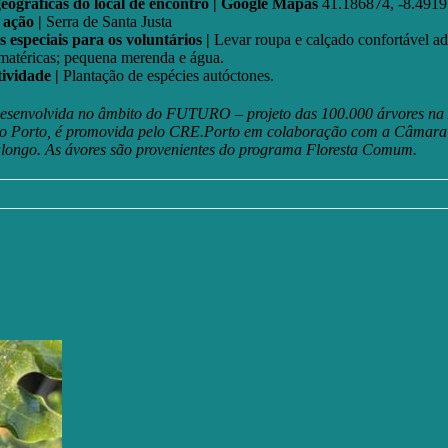
ográficas do local de encontro | Google Mapas
41.186874, -8.4919
 ação |
Serra de Santa Justa
especiais para os voluntários |
Levar roupa e calçado confortável a
imatéricas; pequena merenda e água.
tividade |
Plantação de espécies autóctones.
 desenvolvida no âmbito do FUTURO – projeto das 100.000 árvores na
do Porto, é promovida pelo CRE.Porto em colaboração com a Câmara
alongo. As ávores são provenientes do programa Floresta Comum.