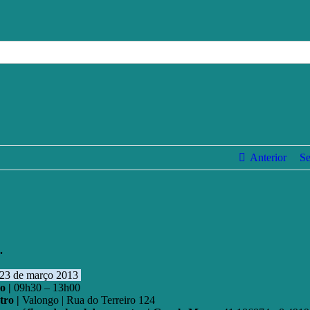
Anterior
Se
.
23 de março 2013
o |
09h30 – 13h00
tro |
Valongo | Rua do Terreiro 124