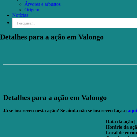
Árvores e arbustos
Origem
Notícias
Pesquisar
Detalhes para a ação em Valongo
Detalhes para a ação em Valongo
Já se inscreveu nesta ação? Se ainda não se inscreveu faça-o
aqui
Data da ação |
Horário da açã
Local de encon