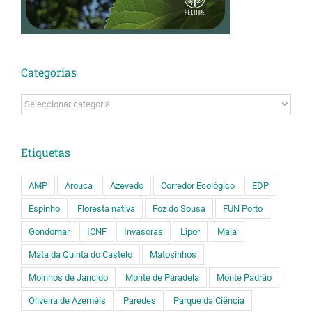
Categorias
Categorias
Etiquetas
AMP
Arouca
Azevedo
Corredor Ecológico
EDP
Espinho
Floresta nativa
Foz do Sousa
FUN Porto
Gondomar
ICNF
Invasoras
Lipor
Maia
Mata da Quinta do Castelo
Matosinhos
Moinhos de Jancido
Monte de Paradela
Monte Padrão
Oliveira de Azeméis
Paredes
Parque da Ciência