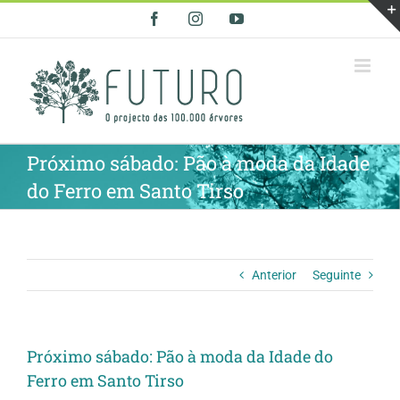
Skip
Facebook
Instagram
YouTube
to
content
Próximo sábado: Pão à moda da Idade
do Ferro em Santo Tirso
Anterior
Seguinte
Próximo sábado: Pão à moda da Idade do
Ferro em Santo Tirso