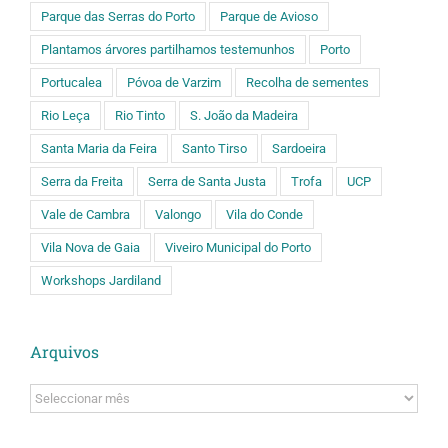
Parque das Serras do Porto
Parque de Avioso
Plantamos árvores partilhamos testemunhos
Porto
Portucalea
Póvoa de Varzim
Recolha de sementes
Rio Leça
Rio Tinto
S. João da Madeira
Santa Maria da Feira
Santo Tirso
Sardoeira
Serra da Freita
Serra de Santa Justa
Trofa
UCP
Vale de Cambra
Valongo
Vila do Conde
Vila Nova de Gaia
Viveiro Municipal do Porto
Workshops Jardiland
Arquivos
Arquivos