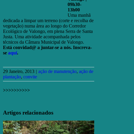
09h30-
13h00
Uma manhã
dedicada a limpar um terreno (corte e recolha de
vegetação) numa área ao longo do Corredor
Ecológico de Valongo, em plena Serra de Santa
Justa. Uma atividade acompanhada pelos
técnicos da Câmara Municipal de Valongo.
Está convidad@ a juntar-se a nós. Inscreva-
se
aqui
.
29 Janeiro, 2013
|
ação de manutenção
,
ação de
plantação
,
convite
>>>>>>>>>>
Facebook
X
Email
(necessário
Artigos relacionados
mas
não
publicado)