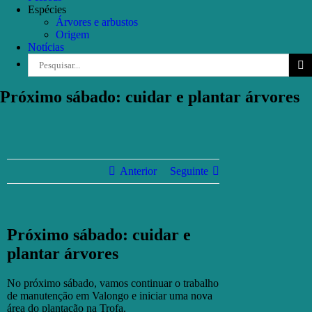
Espécies
Árvores e arbustos
Origem
Notícias
Pesquisar
Próximo sábado: cuidar e plantar árvores
Anterior
Seguinte
Próximo sábado: cuidar e
plantar árvores
No próximo sábado, vamos continuar o trabalho
de manutenção em Valongo e iniciar uma nova
área do plantação na Trofa.