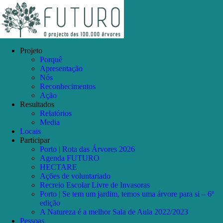
Skip
Facebook
Instagram
YouTube
to
content
Projeto
Porquê
Apresentação
Nós
Reconhecimentos
Ação
Resultados
Relatórios
Media
Locais
Participar
Porto | Rota das Árvores 2026
Agenda FUTURO
HECTARE
Ações de voluntariado
Recreio Escolar Livre de Invasoras
Porto | Se tem um jardim, temos uma árvore para si – 6ª
edição
A Natureza é a melhor Sala de Aula 2022/2023
Pessoas