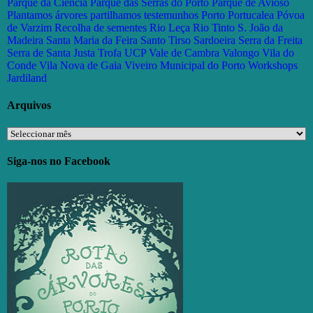
Parque da Ciência
Parque das Serras do Porto
Parque de Avioso
Plantamos árvores partilhamos testemunhos
Porto
Portucalea
Póvoa
de Varzim
Recolha de sementes
Rio Leça
Rio Tinto
S. João da
Madeira
Santa Maria da Feira
Santo Tirso
Sardoeira
Serra da Freita
Serra de Santa Justa
Trofa
UCP
Vale de Cambra
Valongo
Vila do
Conde
Vila Nova de Gaia
Viveiro Municipal do Porto
Workshops
Jardiland
Arquivos
Arquivos
Siga-nos no Facebook