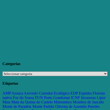
Categorias
Categorias
Etiquetas
AMP
Arouca
Azevedo
Corredor Ecológico
EDP
Espinho
Floresta
nativa
Foz do Sousa
FUN Porto
Gondomar
ICNF
Invasoras
Lipor
Maia
Mata da Quinta do Castelo
Matosinhos
Moinhos de Jancido
Monte de Paradela
Monte Padrão
Oliveira de Azeméis
Paredes