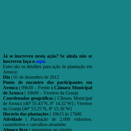
Já se inscreveu nesta ação? Se ainda não se
inscreveu faça-o
aqui
.
Estes são os detalhes para ação de plantação em
Arouca:
Dia |
01 de dezembro de 2012
Ponto de encontro dos participantes em
Arouca |
09h30 – Frente à
Câmara Municipal
de Arouca |
10h00 – Viveiros da Granja
Coordenadas geográficas |
Câmara Municipal
de Arouca [40º 55.43’N, 8º 14.32’W] | Viveiros
da Granja [40º 53.25’N, 8º 15.36’W]
Horário das plantações |
10h15 às 17h00
Atividade |
Plantação de 2.000 vidoeiros,
castanheiros e carvalhos-alvarinho
Almoço livre |
piquenique no viveiro