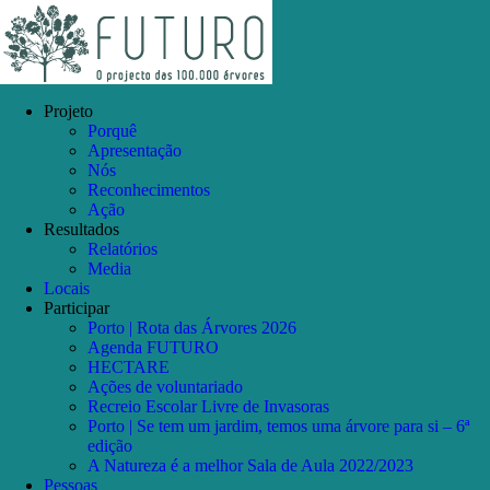
Skip
Facebook
Instagram
YouTube
to
content
Projeto
Porquê
Apresentação
Nós
Reconhecimentos
Ação
Resultados
Relatórios
Media
Locais
Participar
Porto | Rota das Árvores 2026
Agenda FUTURO
HECTARE
Ações de voluntariado
Recreio Escolar Livre de Invasoras
Porto | Se tem um jardim, temos uma árvore para si – 6ª
edição
A Natureza é a melhor Sala de Aula 2022/2023
Pessoas