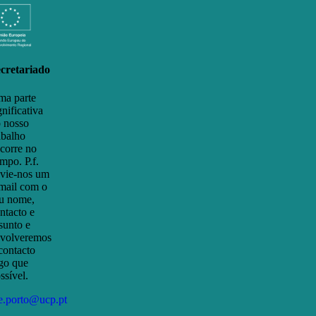
cretariado
a parte
gnificativa
 nosso
abalho
corre no
mpo. P.f.
vie-nos um
mail com o
u nome,
ntacto e
sunto e
volveremos
contacto
go que
ssível.
e.porto@ucp.pt