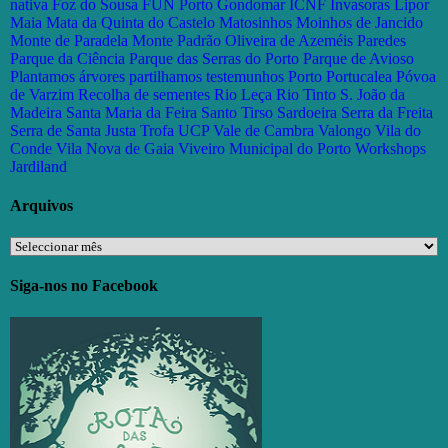
nativa
Foz do Sousa
FUN Porto
Gondomar
ICNF
Invasoras
Lipor
Maia
Mata da Quinta do Castelo
Matosinhos
Moinhos de Jancido
Monte de Paradela
Monte Padrão
Oliveira de Azeméis
Paredes
Parque da Ciência
Parque das Serras do Porto
Parque de Avioso
Plantamos árvores partilhamos testemunhos
Porto
Portucalea
Póvoa
de Varzim
Recolha de sementes
Rio Leça
Rio Tinto
S. João da
Madeira
Santa Maria da Feira
Santo Tirso
Sardoeira
Serra da Freita
Serra de Santa Justa
Trofa
UCP
Vale de Cambra
Valongo
Vila do
Conde
Vila Nova de Gaia
Viveiro Municipal do Porto
Workshops
Jardiland
Arquivos
Arquivos
Siga-nos no Facebook