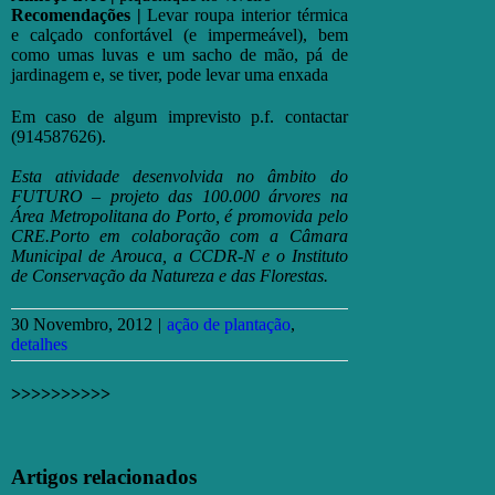
Recomendações |
Levar roupa interior térmica
e calçado confortável (e impermeável), bem
como umas luvas e um sacho de mão, pá de
jardinagem e, se tiver, pode levar uma enxada
Em caso de algum imprevisto p.f. contactar
(914587626).
Esta atividade desenvolvida no âmbito do
FUTURO – projeto das 100.000 árvores na
Área Metropolitana do Porto, é promovida pelo
CRE.Porto em colaboração com a Câmara
Municipal de Arouca, a CCDR-N e o Instituto
de Conservação da Natureza e das Florestas.
30 Novembro, 2012
|
ação de plantação
,
detalhes
>>>>>>>>>>
Facebook
X
Email
(necessário
Artigos relacionados
mas