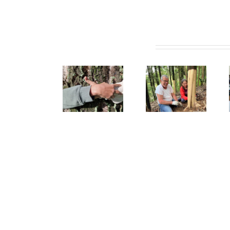
Artigos relacionados
Núcleo da
Alunos da
Vale de
U. Porto
Secundária
Cambra
Solidária
Alexandre
celebra o
controlam
Herculano
Dia da
plantas
descobrem
Floresta
invasoras
as plantas
Autóctone
em
invasoras
Gondomar