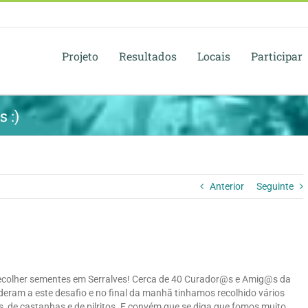
Projeto
Resultados
Locais
Participar
 :)
Anterior
Seguinte
 recolher sementes em Serralves! Cerca de 40 Curador@s e Amig@s da
deram a este desafio e no final da manhã tinhamos recolhido vários
s, de castanhas e de pilritos. E convém que se diga que fomos muito