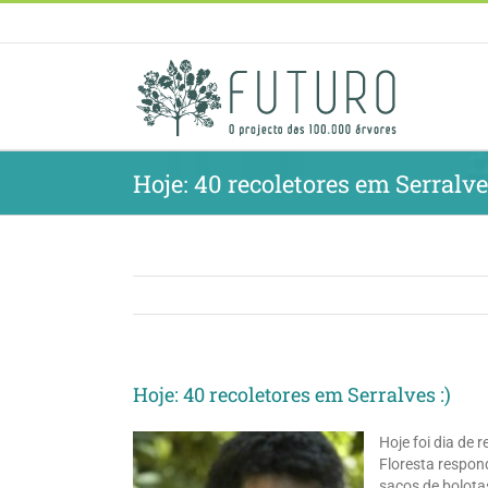
Skip
to
content
Hoje: 40 recoletores em Serralves
Hoje: 40 recoletores em Serralves :)
Hoje foi dia de
Floresta respon
sacos de bolota