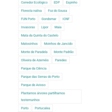
Corredor Ecológico
EDP
Espinho
Floresta nativa
Foz do Sousa
FUN Porto
Gondomar
ICNF
Invasoras
Lipor
Maia
Mata da Quinta do Castelo
Matosinhos
Moinhos de Jancido
Monte de Paradela
Monte Padrão
Oliveira de Azeméis
Paredes
Parque da Ciência
Parque das Serras do Porto
Parque de Avioso
Plantamos árvores partilhamos
testemunhos
Porto
Portucalea