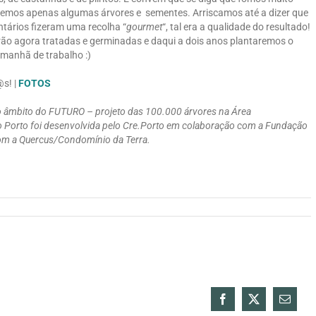
lhemos apenas algumas árvores e sementes. Arriscamos até a dizer que
ntários fizeram uma recolha “
gourmet
“, tal era a qualidade do resultado!
ão agora tratadas e germinadas e daqui a dois anos plantaremos o
 manhã de trabalho :)
s! |
FOTOS
no âmbito do FUTURO – projeto das 100.000 árvores na Área
o Porto foi desenvolvida pelo Cre.Porto em colaboração com a Fundação
com a Quercus/Condomínio da Terra.
Facebook
X
Email
(necess