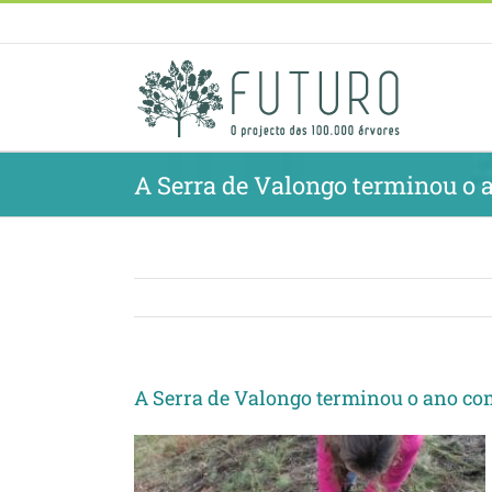
Skip
to
content
A Serra de Valongo terminou o 
A Serra de Valongo terminou o ano co