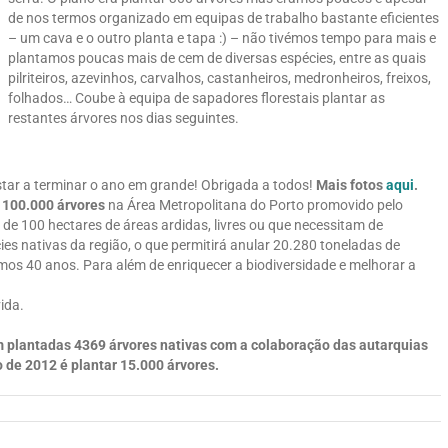
de nos termos organizado em equipas de trabalho bastante eficientes
– um cava e o outro planta e tapa :) – não tivémos tempo para mais e
plantamos poucas mais de cem de diversas espécies, entre as quais
pilriteiros, azevinhos, carvalhos, castanheiros, medronheiros, freixos,
folhados… Coube à equipa de sapadores florestais plantar as
restantes árvores nos dias seguintes.
tar a terminar o ano em grande! Obrigada a todos!
Mais fotos
aqui
.
 100.000 árvores
na Área Metropolitana do Porto promovido pelo
a de 100 hectares de áreas ardidas, livres ou que necessitam de
es nativas da região, o que permitirá anular 20.280 toneladas de
mos 40 anos. Para além de enriquecer a biodiversidade e melhorar a
ida.
am plantadas 4369 árvores nativas com a colaboração das autarquias
o de 2012 é plantar 15.000 árvores.