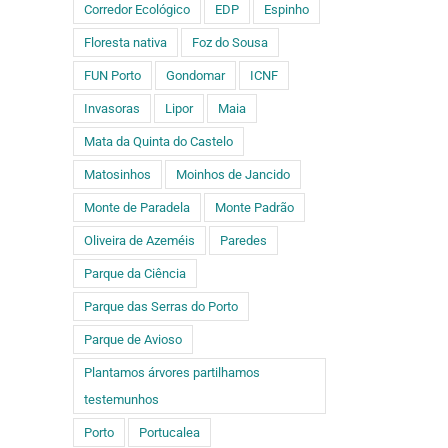
Corredor Ecológico
EDP
Espinho
Floresta nativa
Foz do Sousa
FUN Porto
Gondomar
ICNF
Invasoras
Lipor
Maia
Mata da Quinta do Castelo
Matosinhos
Moinhos de Jancido
Monte de Paradela
Monte Padrão
Oliveira de Azeméis
Paredes
Parque da Ciência
Parque das Serras do Porto
Parque de Avioso
Plantamos árvores partilhamos
testemunhos
Porto
Portucalea