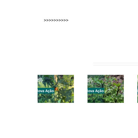
>>>>>>>>>>
Artigos relacionados
CONVITE |
CONVITE |
CONVITE |
Espinho |
Valongo |
Valongo |
11 abril
28 março
21 março
2026
2026
2026