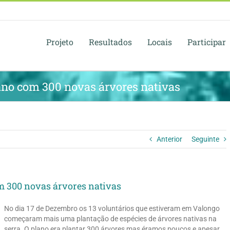
Projeto
Resultados
Locais
Participar
ano com 300 novas árvores nativas
Anterior
Seguinte
m 300 novas árvores nativas
No dia 17 de Dezembro os 13 voluntários que estiveram em Valongo
começaram mais uma plantação de espécies de árvores nativas na
serra. O plano era plantar 300 árvores mas éramos poucos e apesar