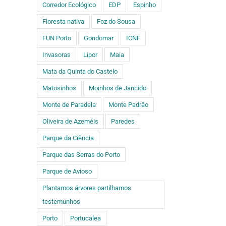
Corredor Ecológico
EDP
Espinho
Floresta nativa
Foz do Sousa
FUN Porto
Gondomar
ICNF
Invasoras
Lipor
Maia
Mata da Quinta do Castelo
Matosinhos
Moinhos de Jancido
Monte de Paradela
Monte Padrão
Oliveira de Azeméis
Paredes
Parque da Ciência
Parque das Serras do Porto
Parque de Avioso
Plantamos árvores partilhamos
testemunhos
Porto
Portucalea