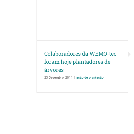
a WEMO-tec
adores de
ação
Colaboradores da WEMO-tec
foram hoje plantadores de
árvores
23 Dezembro, 2014
|
ação de plantação