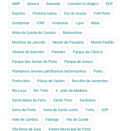
AMP
Arouca
Azevedo
Corredor Ecológico
EDP
Espinho
Floresta nativa
Foz do Sousa
FUN Porto
Gondomar
ICNF
Invasoras
Lipor
Maia
Mata da Quinta do Castelo
Matosinhos
Moinhos de Jancido
Monte de Paradela
Monte Padrão
Oliveira de Azeméis
Paredes
Parque da Ciência
Parque das Serras do Porto
Parque de Avioso
Plantamos árvores partilhamos testemunhos
Porto
Portucalea
Póvoa de Varzim
Recolha de sementes
Rio Leça
Rio Tinto
S. João da Madeira
Santa Maria da Feira
Santo Tirso
Sardoeira
Serra da Freita
Serra de Santa Justa
Trofa
UCP
Vale de Cambra
Valongo
Vila do Conde
Vila Nova de Gaia
Viveiro Municipal do Porto