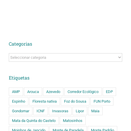
Categorias
Categorias
Etiquetas
AMP
Arouca
Azevedo
Corredor Ecológico
EDP
Espinho
Floresta nativa
Foz do Sousa
FUN Porto
Gondomar
ICNF
Invasoras
Lipor
Maia
Mata da Quinta do Castelo
Matosinhos
Moinhos de Jancido
Monte de Paradela
Monte Padrão