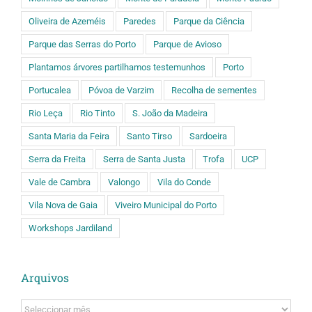
Oliveira de Azeméis
Paredes
Parque da Ciência
Parque das Serras do Porto
Parque de Avioso
Plantamos árvores partilhamos testemunhos
Porto
Portucalea
Póvoa de Varzim
Recolha de sementes
Rio Leça
Rio Tinto
S. João da Madeira
Santa Maria da Feira
Santo Tirso
Sardoeira
Serra da Freita
Serra de Santa Justa
Trofa
UCP
Vale de Cambra
Valongo
Vila do Conde
Vila Nova de Gaia
Viveiro Municipal do Porto
Workshops Jardiland
Arquivos
Arquivos