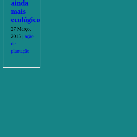
ainda
mais
ecológico
27 Março,
2015
|
ação
de
plantação