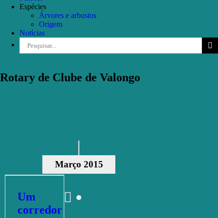
Espécies
Árvores e arbustos
Origem
Notícias
Pesquisar
Rotary de Clube de Valongo
Março 2015
Um
corredor