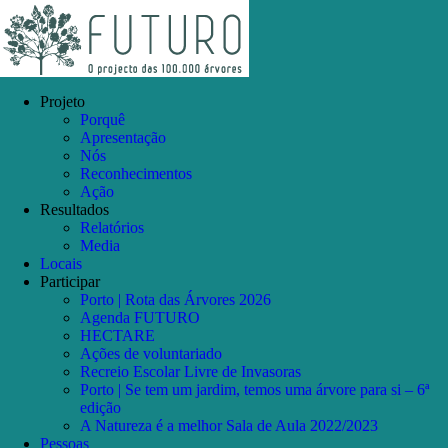
Skip
Facebook
Instagram
YouTube
to
content
Projeto
Porquê
Apresentação
Nós
Reconhecimentos
Ação
Resultados
Relatórios
Media
Locais
Participar
Porto | Rota das Árvores 2026
Agenda FUTURO
HECTARE
Ações de voluntariado
Recreio Escolar Livre de Invasoras
Porto | Se tem um jardim, temos uma árvore para si – 6ª
edição
A Natureza é a melhor Sala de Aula 2022/2023
Pessoas