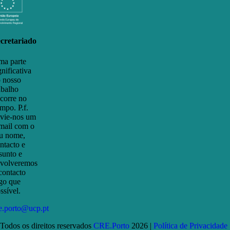
cretariado
a parte
gnificativa
 nosso
abalho
corre no
mpo. P.f.
vie-nos um
mail com o
u nome,
ntacto e
sunto e
volveremos
contacto
go que
ssível.
e.porto@ucp.pt
Todos os direitos reservados
CRE.Porto
2026 |
Política de Privacidade