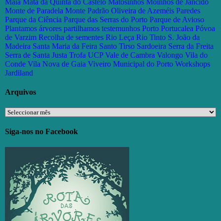
Maia
Mata da Quinta do Castelo
Matosinhos
Moinhos de Jancido
Monte de Paradela
Monte Padrão
Oliveira de Azeméis
Paredes
Parque da Ciência
Parque das Serras do Porto
Parque de Avioso
Plantamos árvores partilhamos testemunhos
Porto
Portucalea
Póvoa
de Varzim
Recolha de sementes
Rio Leça
Rio Tinto
S. João da
Madeira
Santa Maria da Feira
Santo Tirso
Sardoeira
Serra da Freita
Serra de Santa Justa
Trofa
UCP
Vale de Cambra
Valongo
Vila do
Conde
Vila Nova de Gaia
Viveiro Municipal do Porto
Workshops
Jardiland
Arquivos
Arquivos
Siga-nos no Facebook