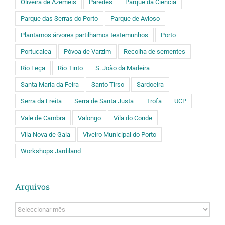
Oliveira de Azeméis
Paredes
Parque da Ciência
Parque das Serras do Porto
Parque de Avioso
Plantamos árvores partilhamos testemunhos
Porto
Portucalea
Póvoa de Varzim
Recolha de sementes
Rio Leça
Rio Tinto
S. João da Madeira
Santa Maria da Feira
Santo Tirso
Sardoeira
Serra da Freita
Serra de Santa Justa
Trofa
UCP
Vale de Cambra
Valongo
Vila do Conde
Vila Nova de Gaia
Viveiro Municipal do Porto
Workshops Jardiland
Arquivos
Arquivos