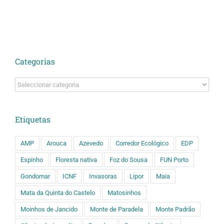
Categorias
Categorias
Etiquetas
AMP
Arouca
Azevedo
Corredor Ecológico
EDP
Espinho
Floresta nativa
Foz do Sousa
FUN Porto
Gondomar
ICNF
Invasoras
Lipor
Maia
Mata da Quinta do Castelo
Matosinhos
Moinhos de Jancido
Monte de Paradela
Monte Padrão