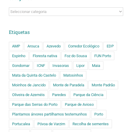
Categorias
Etiquetas
AMP
Arouca
Azevedo
Corredor Ecológico
EDP
Espinho
Floresta nativa
Foz do Sousa
FUN Porto
Gondomar
ICNF
Invasoras
Lipor
Maia
Mata da Quinta do Castelo
Matosinhos
Moinhos de Jancido
Monte de Paradela
Monte Padrão
Oliveira de Azeméis
Paredes
Parque da Ciência
Parque das Serras do Porto
Parque de Avioso
Plantamos árvores partilhamos testemunhos
Porto
Portucalea
Póvoa de Varzim
Recolha de sementes