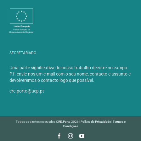
SECRETARIADO
Uma parte significativa do nosso trabalho decorre no campo.
P.f. envie-nos um e-mail com o seu nome, contacto e assunto e
devolveremos o contacto logo que possível.
cre.porto@ucp.pt
Todos os direitos reservados
CRE.Porto
2026 |
Política de Privacidade
|
Termos e
Condições
Facebook
Instagram
YouTube