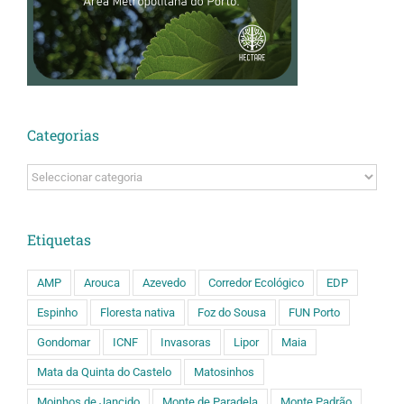
Categorias
Categorias
Etiquetas
AMP
Arouca
Azevedo
Corredor Ecológico
EDP
Espinho
Floresta nativa
Foz do Sousa
FUN Porto
Gondomar
ICNF
Invasoras
Lipor
Maia
Mata da Quinta do Castelo
Matosinhos
Moinhos de Jancido
Monte de Paradela
Monte Padrão