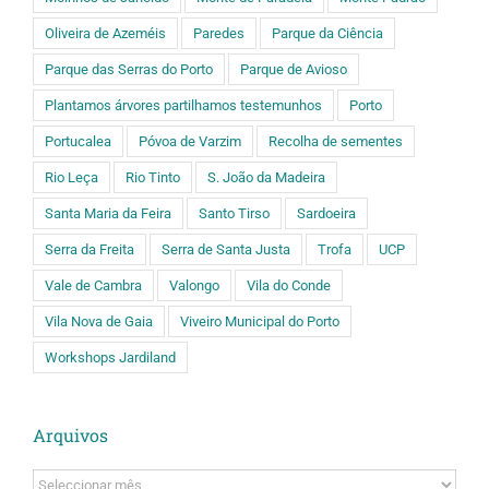
Oliveira de Azeméis
Paredes
Parque da Ciência
Parque das Serras do Porto
Parque de Avioso
Plantamos árvores partilhamos testemunhos
Porto
Portucalea
Póvoa de Varzim
Recolha de sementes
Rio Leça
Rio Tinto
S. João da Madeira
Santa Maria da Feira
Santo Tirso
Sardoeira
Serra da Freita
Serra de Santa Justa
Trofa
UCP
Vale de Cambra
Valongo
Vila do Conde
Vila Nova de Gaia
Viveiro Municipal do Porto
Workshops Jardiland
Arquivos
Arquivos