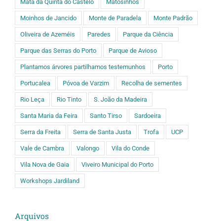
Mata da Quinta do Castelo
Matosinhos
Moinhos de Jancido
Monte de Paradela
Monte Padrão
Oliveira de Azeméis
Paredes
Parque da Ciência
Parque das Serras do Porto
Parque de Avioso
Plantamos árvores partilhamos testemunhos
Porto
Portucalea
Póvoa de Varzim
Recolha de sementes
Rio Leça
Rio Tinto
S. João da Madeira
Santa Maria da Feira
Santo Tirso
Sardoeira
Serra da Freita
Serra de Santa Justa
Trofa
UCP
Vale de Cambra
Valongo
Vila do Conde
Vila Nova de Gaia
Viveiro Municipal do Porto
Workshops Jardiland
Arquivos