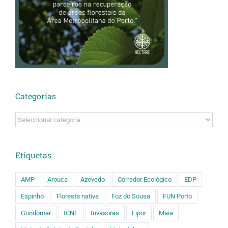
Categorias
Categorias
Etiquetas
AMP
Arouca
Azevedo
Corredor Ecológico
EDP
Espinho
Floresta nativa
Foz do Sousa
FUN Porto
Gondomar
ICNF
Invasoras
Lipor
Maia