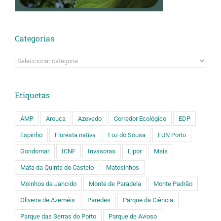
Categorias
Categorias
Etiquetas
AMP
Arouca
Azevedo
Corredor Ecológico
EDP
Espinho
Floresta nativa
Foz do Sousa
FUN Porto
Gondomar
ICNF
Invasoras
Lipor
Maia
Mata da Quinta do Castelo
Matosinhos
Moinhos de Jancido
Monte de Paradela
Monte Padrão
Oliveira de Azeméis
Paredes
Parque da Ciência
Parque das Serras do Porto
Parque de Avioso