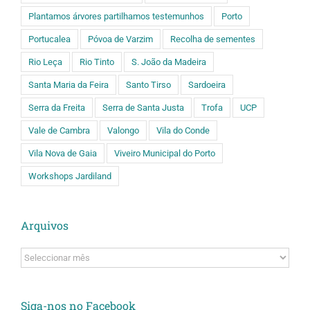
Plantamos árvores partilhamos testemunhos
Porto
Portucalea
Póvoa de Varzim
Recolha de sementes
Rio Leça
Rio Tinto
S. João da Madeira
Santa Maria da Feira
Santo Tirso
Sardoeira
Serra da Freita
Serra de Santa Justa
Trofa
UCP
Vale de Cambra
Valongo
Vila do Conde
Vila Nova de Gaia
Viveiro Municipal do Porto
Workshops Jardiland
Arquivos
Arquivos
Siga-nos no Facebook