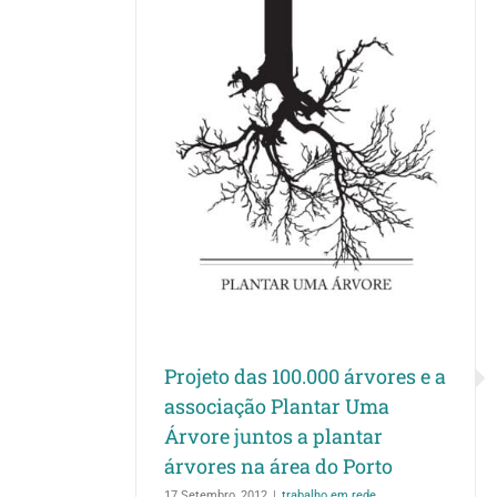
 árvores e a
 Uma Árvore
vores na área
o
ede
Projeto das 100.000 árvores e a
associação Plantar Uma
Árvore juntos a plantar
árvores na área do Porto
17 Setembro, 2012
|
trabalho em rede