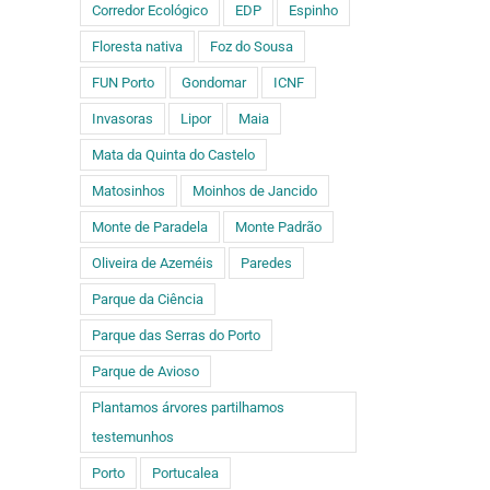
Corredor Ecológico
EDP
Espinho
Floresta nativa
Foz do Sousa
FUN Porto
Gondomar
ICNF
Invasoras
Lipor
Maia
Mata da Quinta do Castelo
Matosinhos
Moinhos de Jancido
Monte de Paradela
Monte Padrão
Oliveira de Azeméis
Paredes
Parque da Ciência
Parque das Serras do Porto
Parque de Avioso
Plantamos árvores partilhamos
testemunhos
Porto
Portucalea