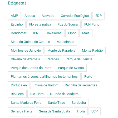
Etiquetas
AMP
Arouca
Azevedo
Corredor Ecológico
EDP
Espinho
Floresta nativa
Foz do Sousa
FUN Porto
Gondomar
ICNF
Invasoras
Lipor
Maia
Mata da Quinta do Castelo
Matosinhos
Moinhos de Jancido
Monte de Paradela
Monte Padrão
Oliveira de Azeméis
Paredes
Parque da Ciência
Parque das Serras do Porto
Parque de Avioso
Plantamos árvores partilhamos testemunhos
Porto
Portucalea
Póvoa de Varzim
Recolha de sementes
Rio Leça
Rio Tinto
S. João da Madeira
Santa Maria da Feira
Santo Tirso
Sardoeira
Serra da Freita
Serra de Santa Justa
Trofa
UCP