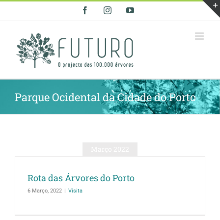
Skip
Facebook
Instagram
YouTube
to
content
Parque Ocidental da Cidade do Porto
Março 2022
Rota das Árvores do Porto
6 Março, 2022
|
Visita