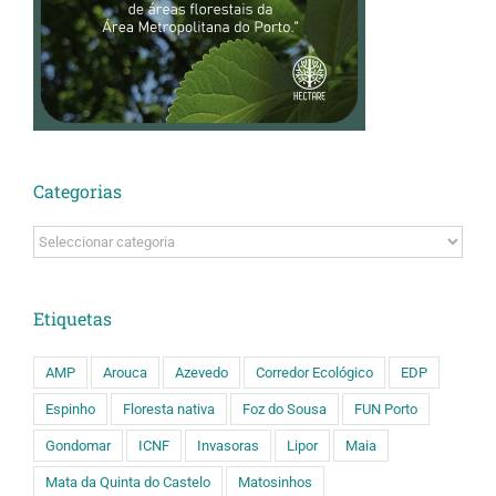
Categorias
Categorias
Etiquetas
AMP
Arouca
Azevedo
Corredor Ecológico
EDP
Espinho
Floresta nativa
Foz do Sousa
FUN Porto
Gondomar
ICNF
Invasoras
Lipor
Maia
Mata da Quinta do Castelo
Matosinhos