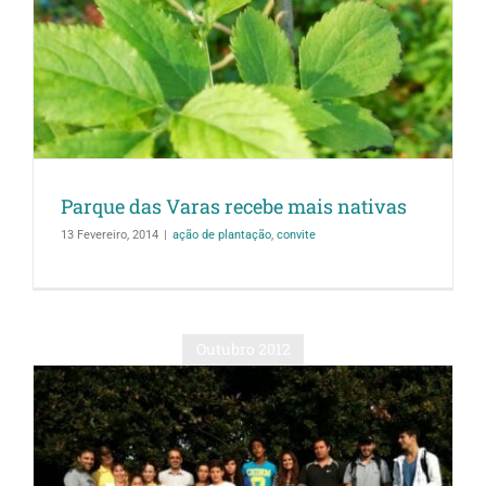
Parque das Varas recebe mais nativas
13 Fevereiro, 2014
|
ação de plantação
,
convite
Outubro 2012