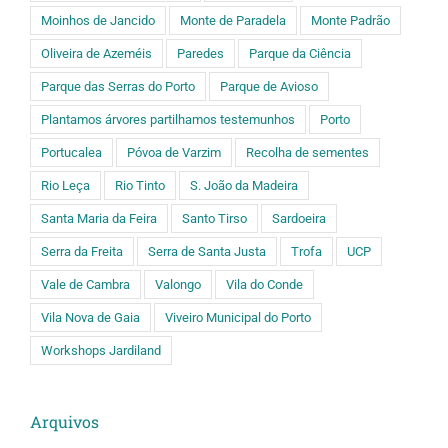
Moinhos de Jancido
Monte de Paradela
Monte Padrão
Oliveira de Azeméis
Paredes
Parque da Ciência
Parque das Serras do Porto
Parque de Avioso
Plantamos árvores partilhamos testemunhos
Porto
Portucalea
Póvoa de Varzim
Recolha de sementes
Rio Leça
Rio Tinto
S. João da Madeira
Santa Maria da Feira
Santo Tirso
Sardoeira
Serra da Freita
Serra de Santa Justa
Trofa
UCP
Vale de Cambra
Valongo
Vila do Conde
Vila Nova de Gaia
Viveiro Municipal do Porto
Workshops Jardiland
Arquivos