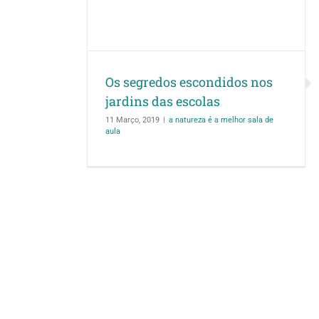
scolas
sala de aula
Os segredos escondidos nos
jardins das escolas
11 Março, 2019
|
a natureza é a melhor sala de
aula