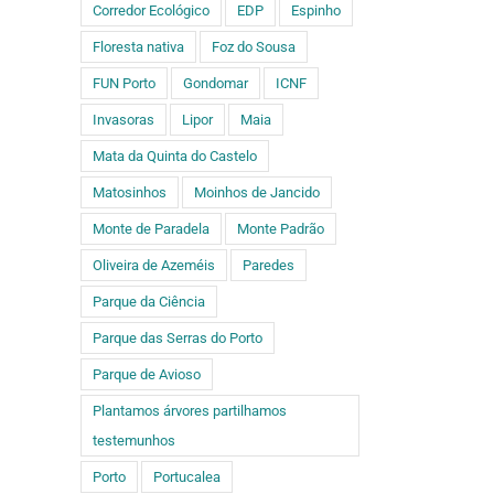
Corredor Ecológico
EDP
Espinho
Floresta nativa
Foz do Sousa
FUN Porto
Gondomar
ICNF
Invasoras
Lipor
Maia
Mata da Quinta do Castelo
Matosinhos
Moinhos de Jancido
Monte de Paradela
Monte Padrão
Oliveira de Azeméis
Paredes
Parque da Ciência
Parque das Serras do Porto
Parque de Avioso
Plantamos árvores partilhamos
testemunhos
Porto
Portucalea