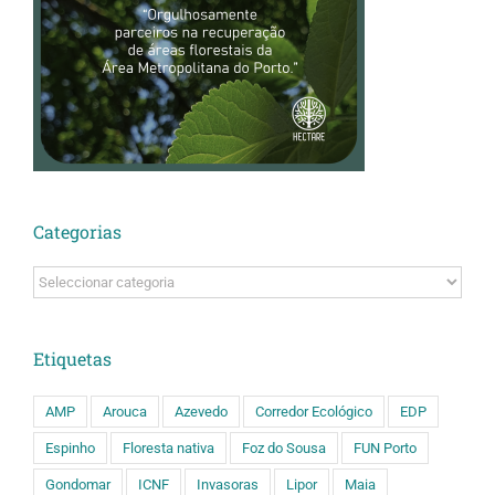
Categorias
Categorias
Etiquetas
AMP
Arouca
Azevedo
Corredor Ecológico
EDP
Espinho
Floresta nativa
Foz do Sousa
FUN Porto
Gondomar
ICNF
Invasoras
Lipor
Maia