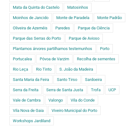
Mata da Quinta do Castelo
Matosinhos
Moinhos de Jancido
Monte de Paradela
Monte Padrão
Oliveira de Azeméis
Paredes
Parque da Ciência
Parque das Serras do Porto
Parque de Avioso
Plantamos árvores partilhamos testemunhos
Porto
Portucalea
Póvoa de Varzim
Recolha de sementes
Rio Leça
Rio Tinto
S. João da Madeira
Santa Maria da Feira
Santo Tirso
Sardoeira
Serra da Freita
Serra de Santa Justa
Trofa
UCP
Vale de Cambra
Valongo
Vila do Conde
Vila Nova de Gaia
Viveiro Municipal do Porto
Workshops Jardiland